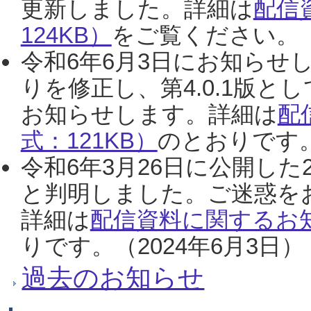
更新しました。詳細は
配信
124KB）
をご覧ください。（2
令和6年6月3日にお知らせし
りを修正し、第4.0.1版
お知らせします。詳細は
配
式：121KB）
のとおりです。
令和6年3月26日に公開した
と判明しました。ご迷惑を
詳細は
配信資料に関するお知
りです。（2024年6月3日）
過去のお知らせ