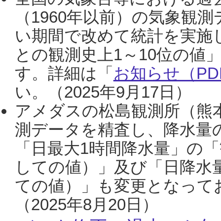
（1960年以前）の気象観
い期間で改めて統計を実施
との観測史上1～10位の値
す。詳細は「
お知らせ（PDF
い。（2025年9月17日）
アメダスの松島観測所（熊本
測データを精査し、降水量
「日最大1時間降水量」の「
しての値）」及び「日降水
ての値）」も変更となって
（2025年8月20日）