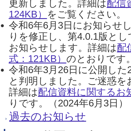
更新しました。詳細は
配信
124KB）
をご覧ください。（2
令和6年6月3日にお知らせし
りを修正し、第4.0.1版
お知らせします。詳細は
配
式：121KB）
のとおりです。
令和6年3月26日に公開した
と判明しました。ご迷惑を
詳細は
配信資料に関するお知
りです。（2024年6月3日）
過去のお知らせ