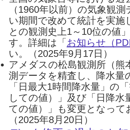
（1960年以前）の気象観
い期間で改めて統計を実施
との観測史上1～10位の値
す。詳細は「
お知らせ（PDF
い。（2025年9月17日）
アメダスの松島観測所（熊本
測データを精査し、降水量
「日最大1時間降水量」の「
しての値）」及び「日降水
ての値）」も変更となって
（2025年8月20日）