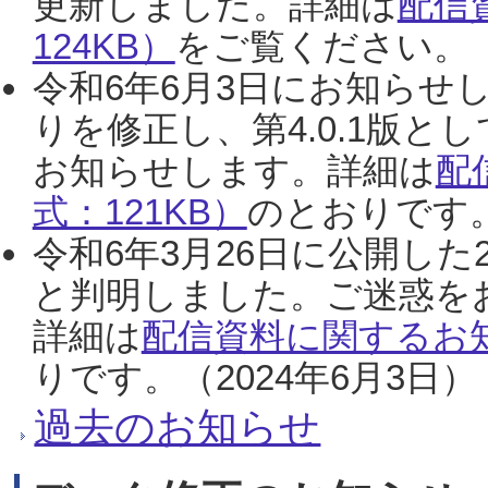
更新しました。詳細は
配信
124KB）
をご覧ください。（2
令和6年6月3日にお知らせし
りを修正し、第4.0.1版
お知らせします。詳細は
配
式：121KB）
のとおりです。
令和6年3月26日に公開した
と判明しました。ご迷惑を
詳細は
配信資料に関するお知
りです。（2024年6月3日）
過去のお知らせ