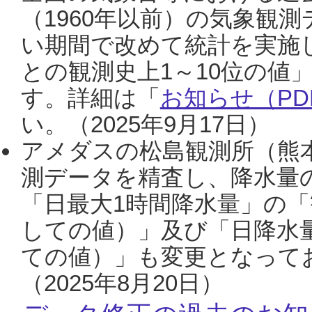
（1960年以前）の気象観
い期間で改めて統計を実施
との観測史上1～10位の値
す。詳細は「
お知らせ（PDF
い。（2025年9月17日）
アメダスの松島観測所（熊本
測データを精査し、降水量
「日最大1時間降水量」の「
しての値）」及び「日降水
ての値）」も変更となって
（2025年8月20日）