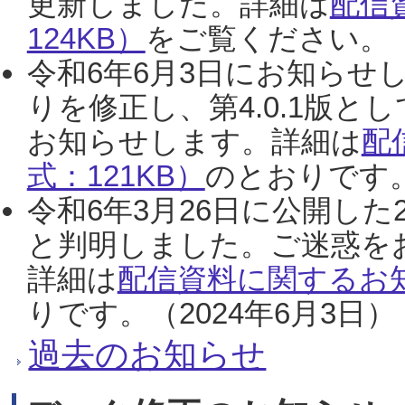
更新しました。詳細は
配信
124KB）
をご覧ください。（2
令和6年6月3日にお知らせし
りを修正し、第4.0.1版
お知らせします。詳細は
配
式：121KB）
のとおりです。
令和6年3月26日に公開した
と判明しました。ご迷惑を
詳細は
配信資料に関するお知
りです。（2024年6月3日）
過去のお知らせ