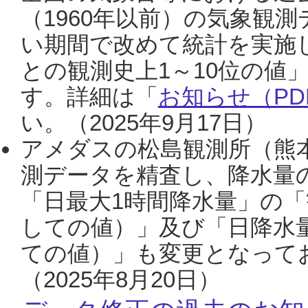
（1960年以前）の気象観
い期間で改めて統計を実施
との観測史上1～10位の値
す。詳細は「
お知らせ（PDF
い。（2025年9月17日）
アメダスの松島観測所（熊本
測データを精査し、降水量
「日最大1時間降水量」の「
しての値）」及び「日降水
ての値）」も変更となって
（2025年8月20日）