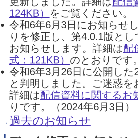
更新しました。詳細は
配信
124KB）
をご覧ください。（2
令和6年6月3日にお知らせし
りを修正し、第4.0.1版
お知らせします。詳細は
配
式：121KB）
のとおりです。
令和6年3月26日に公開した
と判明しました。ご迷惑を
詳細は
配信資料に関するお知
りです。（2024年6月3日）
過去のお知らせ