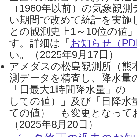
（1960年以前）の気象観
い期間で改めて統計を実施
との観測史上1～10位の値
す。詳細は「
お知らせ（PDF
い。（2025年9月17日）
アメダスの松島観測所（熊本
測データを精査し、降水量
「日最大1時間降水量」の「
しての値）」及び「日降水
ての値）」も変更となって
（2025年8月20日）