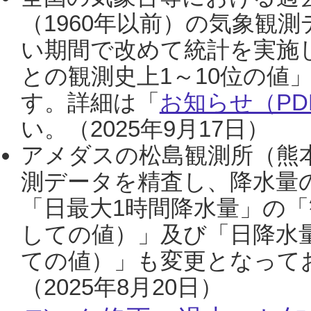
（1960年以前）の気象観
い期間で改めて統計を実施
との観測史上1～10位の値
す。詳細は「
お知らせ（PDF
い。（2025年9月17日）
アメダスの松島観測所（熊本
測データを精査し、降水量
「日最大1時間降水量」の「
しての値）」及び「日降水
ての値）」も変更となって
（2025年8月20日）