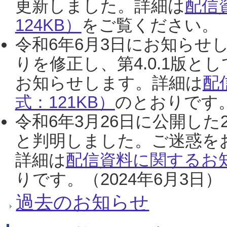
更新しました。詳細は
配信
124KB）
をご覧ください。（2
令和6年6月3日にお知らせし
りを修正し、第4.0.1版
お知らせします。詳細は
配
式：121KB）
のとおりです。
令和6年3月26日に公開した
と判明しました。ご迷惑を
詳細は
配信資料に関するお知
りです。（2024年6月3日）
過去のお知らせ