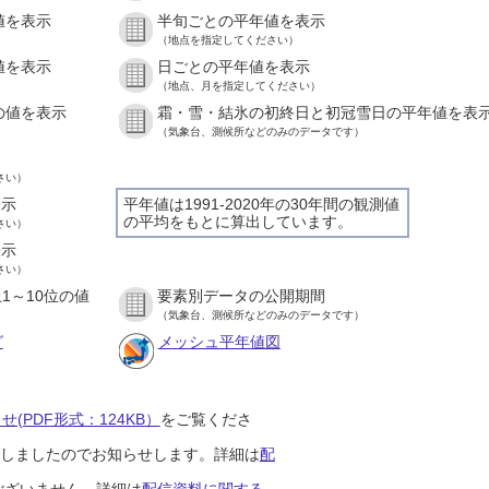
値を表示
半旬ごとの平年値を表示
）
（地点を指定してください）
値を表示
日ごとの平年値を表示
）
（地点、月を指定してください）
の値を表示
霜・雪・結氷の初終日と初冠雪日の平年値を表
）
（気象台、測候所などのみのデータです）
さい）
表示
平年値は1991-2020年の30年間の観測値
の平均をもとに算出しています。
さい）
表示
さい）
1～10位の値
要素別データの公開期間
）
（気象台、測候所などのみのデータです）
グ
メッシュ平年値図
(PDF形式：124KB）
をご覧くださ
開始しましたのでお知らせします。詳細は
配
ございません。詳細は
配信資料に関する