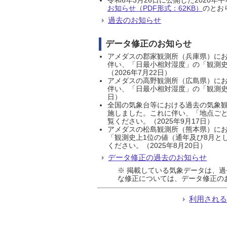
お知らせ（PDF形式：62KB）
のとおり
過去のお知らせ
データ修正のお知らせ
アメダスの郡家観測所（兵庫県）におい
伴い、「日最小相対湿度」の「観測史
（2026年7月22日）
アメダスの高野観測所（広島県）におい
伴い、「日最小相対湿度」の「観測史
日）
全国の気象台等における過去の気象観
施しました。これに伴い、「地点ごと
覧ください。（2025年9月17日）
アメダスの松島観測所（熊本県）にお
「観測史上1位の値（通年及び8月と
ください。（2025年8月20日）
データ修正の過去のお知らせ
※ 掲載している気象データは、
な修正については、データ修正の
利用され