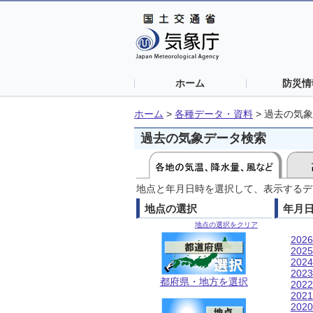
ホーム
防災情
ホーム
>
各種データ・資料
>
過去の気象
過去の気象データ検索
地点と年月日時を選択して、表示するデ
地点の選択
年月
地点の選択をクリア
202
202
202
202
都府県・地方を選択
202
202
202