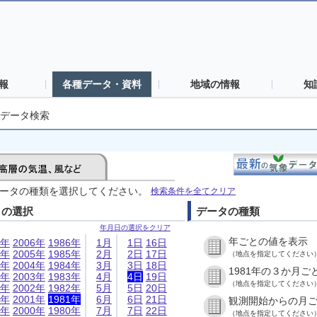
報
各種データ・資料
地域の情報
知
データ検索
ータの種類を選択してください。
検索条件を全てクリア
日の選択
データの種類
年月日の選択をクリア
年ごとの値を表示
6年
2006年
1986年
1月
1日
16日
5年
2005年
1985年
2月
2日
17日
（地点を指定してください
4年
2004年
1984年
3月
3日
18日
1981年の３か月ご
3年
2003年
1983年
4月
4日
19日
（地点を指定してください
2年
2002年
1982年
5月
5日
20日
1年
2001年
1981年
6月
6日
21日
観測開始からの月
0年
2000年
1980年
7月
7日
22日
（地点を指定してください