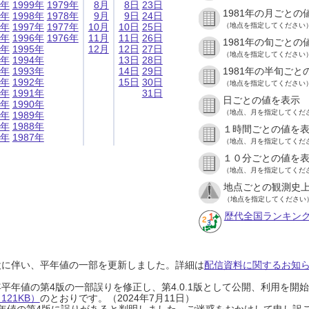
9年
1999年
1979年
8月
8日
23日
1981年の月ごとの
8年
1998年
1978年
9月
9日
24日
7年
1997年
1977年
10月
10日
25日
（地点を指定してください
6年
1996年
1976年
11月
11日
26日
1981年の旬ごとの
5年
1995年
12月
12日
27日
（地点を指定してください
4年
1994年
13日
28日
3年
1993年
14日
29日
1981年の半旬ごと
2年
1992年
15日
30日
（地点を指定してください
1年
1991年
31日
日ごとの値を表示
0年
1990年
（地点、月を指定してくだ
9年
1989年
8年
1988年
１時間ごとの値を
7年
1987年
（地点、月を指定してくだ
１０分ごとの値を
（地点、月を指定してくだ
地点ごとの観測史上
（地点を指定してください
歴代全国ランキン
設に伴い、平年値の一部を更新しました。詳細は
配信資料に関するお知らせ
0年平年値の第4版の一部誤りを修正し、第4.0.1版として公開、利用を
21KB）
のとおりです。（2024年7月11日）
0年平年値の第4版に誤りがあると判明しました。ご迷惑をおかけして申し訳