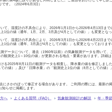
です。（2024年6月3日）
て、湿度計の不具合により、2026年1月1日から2026年4月13日
上1位の値（通年、1月、2月、3月及び4月としての値）」も変更とな
て、湿度計の不具合により、2026年3月1日から2026年4月22日
上1位の値（通年、3月及び4月としての値）」も変更となっておりますので
測データについて、過去（1960年以前）の気象観測データを用いて、
の観測史上1～10位の値」が更新される地点・要素があります。詳細は
ける2025年8月11日の観測データを精査し、降水量の値を修正しまし
しての値）」及び「日降水量」の「観測史上1位の値（8月としての値）
過去にさかのぼって修正する場合があります。 ご利用の際には、最新の掲
お知らせに掲載します。
る方へ
よくある質問（FAQ）
気象観測統計の解説
年・季