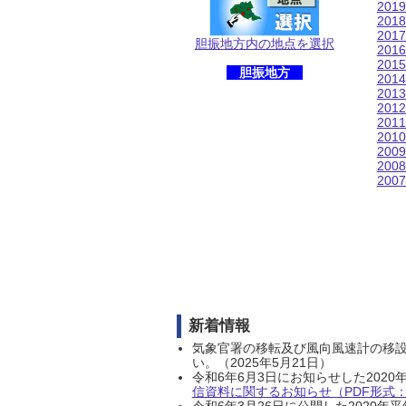
201
201
201
胆振地方内の地点を選択
201
201
胆振地方
201
201
201
201
201
200
200
200
新着情報
気象官署の移転及び風向風速計の移
い。（2025年5月21日）
令和6年6月3日にお知らせした202
信資料に関するお知らせ（PDF形式：1
令和6年3月26日に公開した202