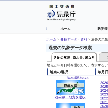
ホーム
防災情
ホーム
>
各種データ・資料
>
過去の気象
過去の気象データ検索
地点と年月日時を選択して、表示するデ
地点の選択
年月
地点の選択をクリア
202
202
202
202
都府県・地方を選択
202
202
202