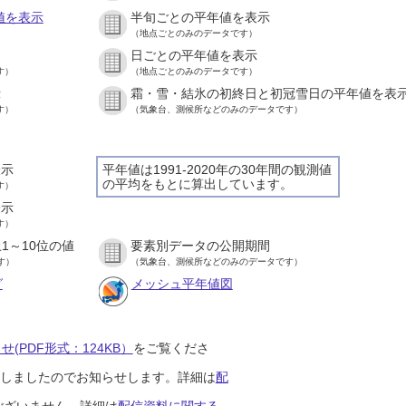
値を表示
半旬ごとの平年値を表示
（地点ごとのみのデータです）
日ごとの平年値を表示
す）
（地点ごとのみのデータです）
示
霜・雪・結氷の初終日と初冠雪日の平年値を表
す）
（気象台、測候所などのみのデータです）
表示
平年値は1991-2020年の30年間の観測値
の平均をもとに算出しています。
す）
表示
す）
1～10位の値
要素別データの公開期間
す）
（気象台、測候所などのみのデータです）
グ
メッシュ平年値図
(PDF形式：124KB）
をご覧くださ
開始しましたのでお知らせします。詳細は
配
ございません。詳細は
配信資料に関する