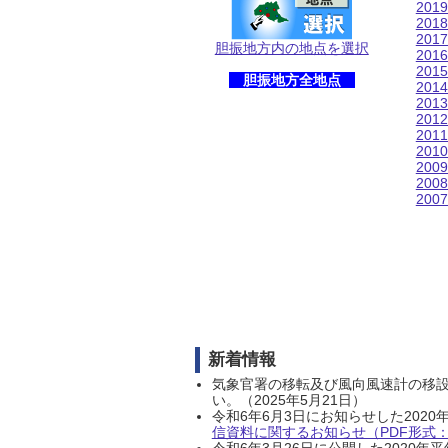
201
201
201
胆振地方内の地点を選択
201
201
胆振地方全地点
201
201
201
201
201
200
200
200
新着情報
気象官署の移転及び風向風速計の移
い。（2025年5月21日）
令和6年6月3日にお知らせした202
信資料に関するお知らせ（PDF形式：1
令和6年3月26日に公開した202