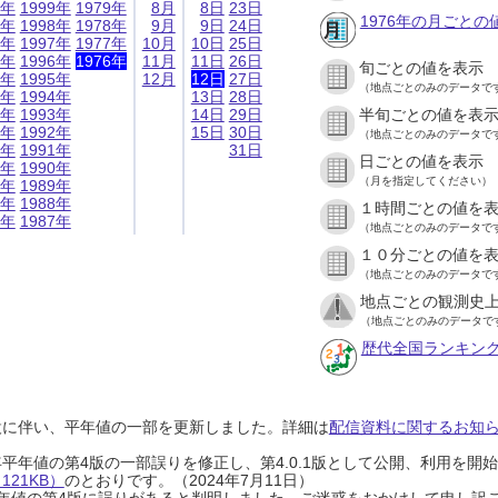
9年
1999年
1979年
8月
8日
23日
1976年の月ごとの
8年
1998年
1978年
9月
9日
24日
7年
1997年
1977年
10月
10日
25日
6年
1996年
1976年
11月
11日
26日
旬ごとの値を表示
5年
1995年
12月
12日
27日
（地点ごとのみのデータで
4年
1994年
13日
28日
3年
1993年
14日
29日
半旬ごとの値を表
2年
1992年
15日
30日
（地点ごとのみのデータで
1年
1991年
31日
日ごとの値を表示
0年
1990年
（月を指定してください）
9年
1989年
8年
1988年
１時間ごとの値を
7年
1987年
（地点ごとのみのデータで
１０分ごとの値を
（地点ごとのみのデータで
地点ごとの観測史上
（地点ごとのみのデータで
歴代全国ランキン
設に伴い、平年値の一部を更新しました。詳細は
配信資料に関するお知らせ
0年平年値の第4版の一部誤りを修正し、第4.0.1版として公開、利用を
21KB）
のとおりです。（2024年7月11日）
0年平年値の第4版に誤りがあると判明しました。ご迷惑をおかけして申し訳