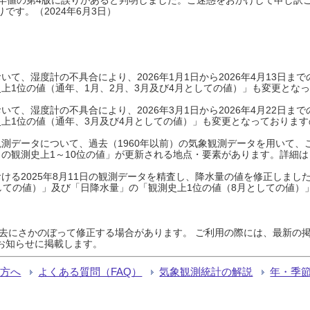
です。（2024年6月3日）
て、湿度計の不具合により、2026年1月1日から2026年4月13日
上1位の値（通年、1月、2月、3月及び4月としての値）」も変更とな
て、湿度計の不具合により、2026年3月1日から2026年4月22日
上1位の値（通年、3月及び4月としての値）」も変更となっておりますので
測データについて、過去（1960年以前）の気象観測データを用いて、
の観測史上1～10位の値」が更新される地点・要素があります。詳細は
ける2025年8月11日の観測データを精査し、降水量の値を修正しまし
しての値）」及び「日降水量」の「観測史上1位の値（8月としての値）
過去にさかのぼって修正する場合があります。 ご利用の際には、最新の掲
お知らせに掲載します。
る方へ
よくある質問（FAQ）
気象観測統計の解説
年・季