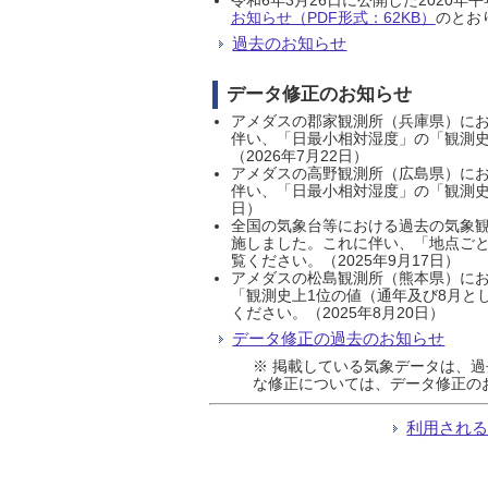
お知らせ（PDF形式：62KB）
のとおり
過去のお知らせ
データ修正のお知らせ
アメダスの郡家観測所（兵庫県）におい
伴い、「日最小相対湿度」の「観測史
（2026年7月22日）
アメダスの高野観測所（広島県）におい
伴い、「日最小相対湿度」の「観測史
日）
全国の気象台等における過去の気象観
施しました。これに伴い、「地点ごと
覧ください。（2025年9月17日）
アメダスの松島観測所（熊本県）にお
「観測史上1位の値（通年及び8月と
ください。（2025年8月20日）
データ修正の過去のお知らせ
※ 掲載している気象データは、
な修正については、データ修正の
利用され