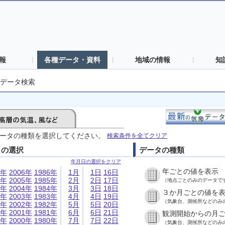
報
各種データ・資料
地域の情報
知
データ検索
ータの種類を選択してください。
検索条件を全てクリア
日の選択
データの種類
年月日の選択をクリア
年ごとの値を表示
6年
2006年
1986年
1月
1日
16日
5年
2005年
1985年
2月
2日
17日
（地点ごとのみのデータで
4年
2004年
1984年
3月
3日
18日
３か月ごとの値を
3年
2003年
1983年
4月
4日
19日
（気象台、測候所などのみ
2年
2002年
1982年
5月
5日
20日
1年
2001年
1981年
6月
6日
21日
観測開始からの月
0年
2000年
1980年
7月
7日
22日
（気象台、測候所などのみ