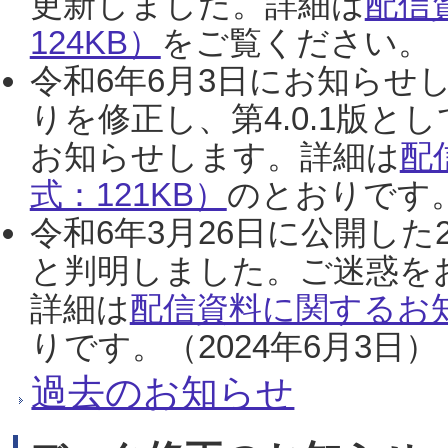
更新しました。詳細は
配信
124KB）
をご覧ください。（2
令和6年6月3日にお知らせし
りを修正し、第4.0.1版
お知らせします。詳細は
配
式：121KB）
のとおりです。
令和6年3月26日に公開した
と判明しました。ご迷惑を
詳細は
配信資料に関するお知
りです。（2024年6月3日）
過去のお知らせ