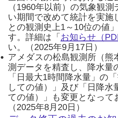
（1960年以前）の気象観
い期間で改めて統計を実施
との観測史上1～10位の値
す。詳細は「
お知らせ（PDF
い。（2025年9月17日）
アメダスの松島観測所（熊本
測データを精査し、降水量
「日最大1時間降水量」の「
しての値）」及び「日降水
ての値）」も変更となって
（2025年8月20日）