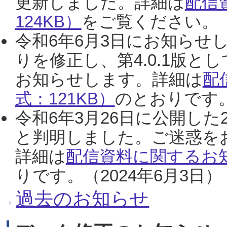
更新しました。詳細は
配信
124KB）
をご覧ください。（2
令和6年6月3日にお知らせし
りを修正し、第4.0.1版
お知らせします。詳細は
配
式：121KB）
のとおりです。
令和6年3月26日に公開した
と判明しました。ご迷惑を
詳細は
配信資料に関するお知
りです。（2024年6月3日）
過去のお知らせ