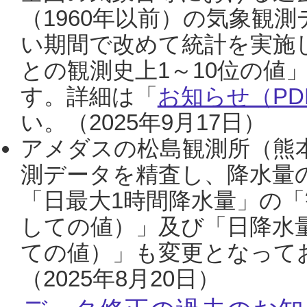
（1960年以前）の気象観
い期間で改めて統計を実施
との観測史上1～10位の値
す。詳細は「
お知らせ（PDF
い。（2025年9月17日）
アメダスの松島観測所（熊本
測データを精査し、降水量
「日最大1時間降水量」の「
しての値）」及び「日降水
ての値）」も変更となって
（2025年8月20日）