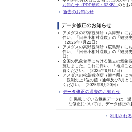
お知らせ（PDF形式：62KB）
のとおり
過去のお知らせ
データ修正のお知らせ
アメダスの郡家観測所（兵庫県）におい
伴い、「日最小相対湿度」の「観測史
（2026年7月22日）
アメダスの高野観測所（広島県）におい
伴い、「日最小相対湿度」の「観測史
日）
全国の気象台等における過去の気象観
施しました。これに伴い、「地点ごと
覧ください。（2025年9月17日）
アメダスの松島観測所（熊本県）にお
「観測史上1位の値（通年及び8月と
ください。（2025年8月20日）
データ修正の過去のお知らせ
※ 掲載している気象データは、
な修正については、データ修正の
利用され