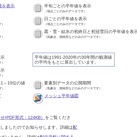
値を表示
半旬ごとの平年値を表示
（地点ごとのみのデータです）
日ごとの平年値を表示
す）
（地点ごとのみのデータです）
示
霜・雪・結氷の初終日と初冠雪日の平年値を表
す）
（気象台、測候所などのみのデータです）
表示
平年値は1991-2020年の30年間の観測値
の平均をもとに算出しています。
す）
表示
す）
1～10位の値
要素別データの公開期間
す）
（気象台、測候所などのみのデータです）
グ
メッシュ平年値図
(PDF形式：124KB）
をご覧くださ
開始しましたのでお知らせします。詳細は
配
ございません。詳細は
配信資料に関する