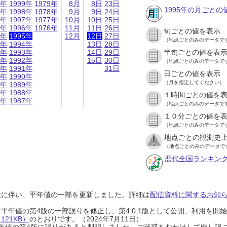
9年
1999年
1979年
8月
8日
23日
1995年の月ごとの
8年
1998年
1978年
9月
9日
24日
7年
1997年
1977年
10月
10日
25日
6年
1996年
1976年
11月
11日
26日
旬ごとの値を表示
5年
1995年
12月
12日
27日
（地点ごとのみのデータで
4年
1994年
13日
28日
3年
1993年
14日
29日
半旬ごとの値を表
2年
1992年
15日
30日
（地点ごとのみのデータで
1年
1991年
31日
日ごとの値を表示
0年
1990年
（月を指定してください）
9年
1989年
8年
1988年
１時間ごとの値を
7年
1987年
（地点ごとのみのデータで
１０分ごとの値を
（地点ごとのみのデータで
地点ごとの観測史上
（地点ごとのみのデータで
歴代全国ランキン
設に伴い、平年値の一部を更新しました。詳細は
配信資料に関するお知らせ
0年平年値の第4版の一部誤りを修正し、第4.0.1版として公開、利用を
21KB）
のとおりです。（2024年7月11日）
0年平年値の第4版に誤りがあると判明しました。ご迷惑をおかけして申し訳