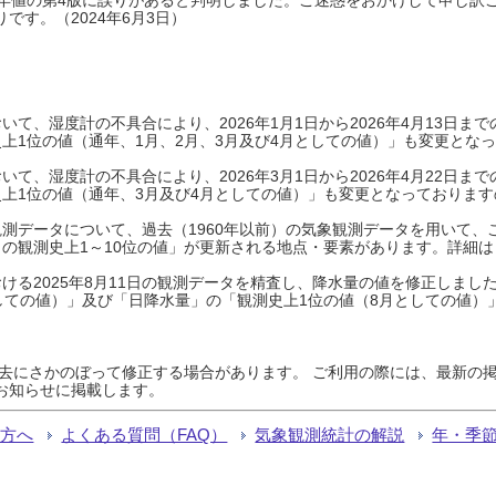
です。（2024年6月3日）
て、湿度計の不具合により、2026年1月1日から2026年4月13日
上1位の値（通年、1月、2月、3月及び4月としての値）」も変更とな
て、湿度計の不具合により、2026年3月1日から2026年4月22日
上1位の値（通年、3月及び4月としての値）」も変更となっておりますので
測データについて、過去（1960年以前）の気象観測データを用いて、
の観測史上1～10位の値」が更新される地点・要素があります。詳細は
ける2025年8月11日の観測データを精査し、降水量の値を修正しまし
しての値）」及び「日降水量」の「観測史上1位の値（8月としての値）
過去にさかのぼって修正する場合があります。 ご利用の際には、最新の掲
お知らせに掲載します。
る方へ
よくある質問（FAQ）
気象観測統計の解説
年・季