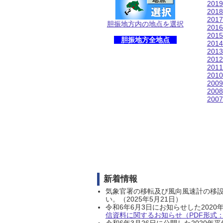
201
201
201
胆振地方内の地点を選択
201
201
胆振地方全地点
201
201
201
201
201
200
200
200
新着情報
気象官署の移転及び風向風速計の移
い。（2025年5月21日）
令和6年6月3日にお知らせした202
信資料に関するお知らせ（PDF形式：1
令和6年3月26日に公開した202