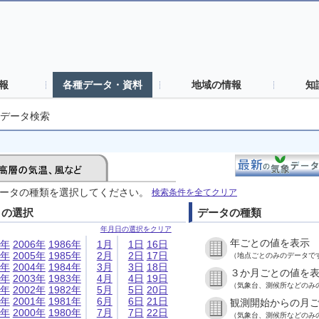
報
各種データ・資料
地域の情報
知
データ検索
ータの種類を選択してください。
検索条件を全てクリア
日の選択
データの種類
年月日の選択をクリア
年ごとの値を表示
6年
2006年
1986年
1月
1日
16日
5年
2005年
1985年
2月
2日
17日
（地点ごとのみのデータで
4年
2004年
1984年
3月
3日
18日
３か月ごとの値を
3年
2003年
1983年
4月
4日
19日
（気象台、測候所などのみ
2年
2002年
1982年
5月
5日
20日
1年
2001年
1981年
6月
6日
21日
観測開始からの月
0年
2000年
1980年
7月
7日
22日
（気象台、測候所などのみ