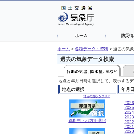
ホーム
防災情
ホーム
>
各種データ・資料
>
過去の気象
過去の気象データ検索
地点と年月日時を選択して、表示するデ
地点の選択
年月
地点の選択をクリア
202
202
202
202
都府県・地方を選択
202
202
202