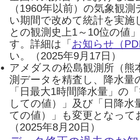
（1960年以前）の気象観
い期間で改めて統計を実施
との観測史上1～10位の値
す。詳細は「
お知らせ（PDF
い。（2025年9月17日）
アメダスの松島観測所（熊本
測データを精査し、降水量
「日最大1時間降水量」の「
しての値）」及び「日降水
ての値）」も変更となって
（2025年8月20日）