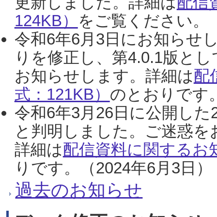
更新しました。詳細は
配信
124KB）
をご覧ください。（2
令和6年6月3日にお知らせし
りを修正し、第4.0.1版
お知らせします。詳細は
配
式：121KB）
のとおりです。
令和6年3月26日に公開した
と判明しました。ご迷惑を
詳細は
配信資料に関するお知
りです。（2024年6月3日）
過去のお知らせ