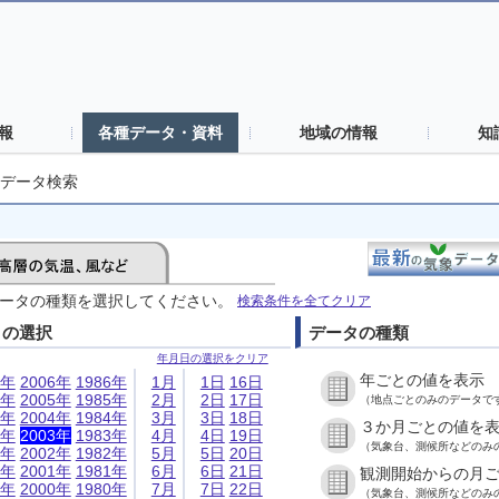
報
各種データ・資料
地域の情報
知
データ検索
ータの種類を選択してください。
検索条件を全てクリア
日の選択
データの種類
年月日の選択をクリア
年ごとの値を表示
6年
2006年
1986年
1月
1日
16日
5年
2005年
1985年
2月
2日
17日
（地点ごとのみのデータで
4年
2004年
1984年
3月
3日
18日
３か月ごとの値を
3年
2003年
1983年
4月
4日
19日
（気象台、測候所などのみ
2年
2002年
1982年
5月
5日
20日
1年
2001年
1981年
6月
6日
21日
観測開始からの月
0年
2000年
1980年
7月
7日
22日
（気象台、測候所などのみ