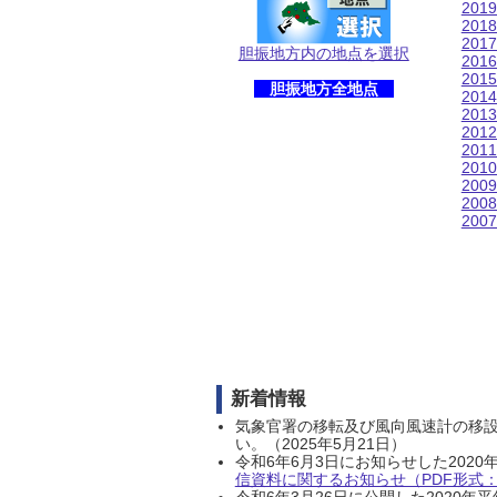
201
201
201
胆振地方内の地点を選択
201
201
胆振地方全地点
201
201
201
201
201
200
200
200
新着情報
気象官署の移転及び風向風速計の移
い。（2025年5月21日）
令和6年6月3日にお知らせした202
信資料に関するお知らせ（PDF形式：1
令和6年3月26日に公開した202