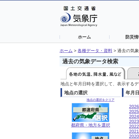
ホーム
防災情
ホーム
>
各種データ・資料
>
過去の気象
過去の気象データ検索
地点と年月日時を選択して、表示するデ
地点の選択
年月
地点の選択をクリア
202
202
202
202
都府県・地方を選択
202
202
202