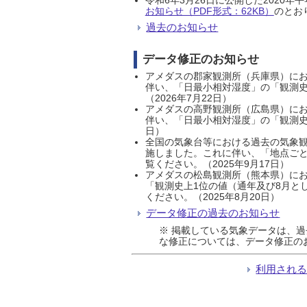
お知らせ（PDF形式：62KB）
のとおり
過去のお知らせ
データ修正のお知らせ
アメダスの郡家観測所（兵庫県）におい
伴い、「日最小相対湿度」の「観測史
（2026年7月22日）
アメダスの高野観測所（広島県）におい
伴い、「日最小相対湿度」の「観測史
日）
全国の気象台等における過去の気象観
施しました。これに伴い、「地点ごと
覧ください。（2025年9月17日）
アメダスの松島観測所（熊本県）にお
「観測史上1位の値（通年及び8月と
ください。（2025年8月20日）
データ修正の過去のお知らせ
※ 掲載している気象データは、
な修正については、データ修正の
利用され