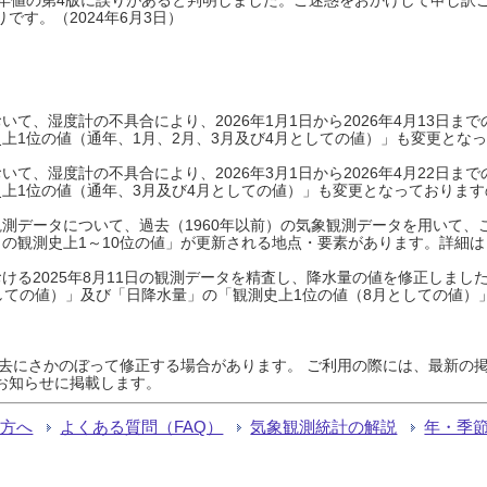
です。（2024年6月3日）
て、湿度計の不具合により、2026年1月1日から2026年4月13日
上1位の値（通年、1月、2月、3月及び4月としての値）」も変更とな
て、湿度計の不具合により、2026年3月1日から2026年4月22日
上1位の値（通年、3月及び4月としての値）」も変更となっておりますので
測データについて、過去（1960年以前）の気象観測データを用いて、
の観測史上1～10位の値」が更新される地点・要素があります。詳細は
ける2025年8月11日の観測データを精査し、降水量の値を修正しまし
しての値）」及び「日降水量」の「観測史上1位の値（8月としての値）
過去にさかのぼって修正する場合があります。 ご利用の際には、最新の掲
お知らせに掲載します。
る方へ
よくある質問（FAQ）
気象観測統計の解説
年・季