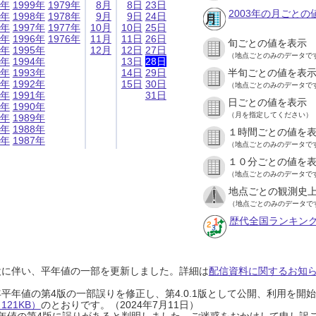
9年
1999年
1979年
8月
8日
23日
2003年の月ごとの
8年
1998年
1978年
9月
9日
24日
7年
1997年
1977年
10月
10日
25日
6年
1996年
1976年
11月
11日
26日
旬ごとの値を表示
5年
1995年
12月
12日
27日
（地点ごとのみのデータで
4年
1994年
13日
28日
3年
1993年
14日
29日
半旬ごとの値を表
2年
1992年
15日
30日
（地点ごとのみのデータで
1年
1991年
31日
日ごとの値を表示
0年
1990年
（月を指定してください）
9年
1989年
8年
1988年
１時間ごとの値を
7年
1987年
（地点ごとのみのデータで
１０分ごとの値を
（地点ごとのみのデータで
地点ごとの観測史上
（地点ごとのみのデータで
歴代全国ランキン
設に伴い、平年値の一部を更新しました。詳細は
配信資料に関するお知らせ
0年平年値の第4版の一部誤りを修正し、第4.0.1版として公開、利用を
21KB）
のとおりです。（2024年7月11日）
0年平年値の第4版に誤りがあると判明しました。ご迷惑をおかけして申し訳