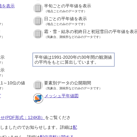
値を表示
半旬ごとの平年値を表示
（地点ごとのみのデータです）
日ごとの平年値を表示
す）
（地点ごとのみのデータです）
示
霜・雪・結氷の初終日と初冠雪日の平年値を表
す）
（気象台、測候所などのみのデータです）
表示
平年値は1991-2020年の30年間の観測値
の平均をもとに算出しています。
す）
表示
す）
1～10位の値
要素別データの公開期間
す）
（気象台、測候所などのみのデータです）
グ
メッシュ平年値図
(PDF形式：124KB）
をご覧くださ
開始しましたのでお知らせします。詳細は
配
ございません。詳細は
配信資料に関する