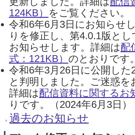
更新しました。詳細は
配信
124KB）
をご覧ください。（2
令和6年6月3日にお知らせし
りを修正し、第4.0.1版
お知らせします。詳細は
配
式：121KB）
のとおりです。
令和6年3月26日に公開した
と判明しました。ご迷惑を
詳細は
配信資料に関するお知
りです。（2024年6月3日）
過去のお知らせ