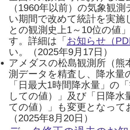
（1960年以前）の気象観
い期間で改めて統計を実施
との観測史上1～10位の値
す。詳細は「
お知らせ（PDF
い。（2025年9月17日）
アメダスの松島観測所（熊本
測データを精査し、降水量
「日最大1時間降水量」の「
しての値）」及び「日降水
ての値）」も変更となって
（2025年8月20日）