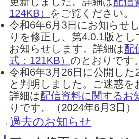
更新しました。詳細は
配信
124KB）
をご覧ください。（2
令和6年6月3日にお知らせし
りを修正し、第4.0.1版
お知らせします。詳細は
配
式：121KB）
のとおりです。
令和6年3月26日に公開した
と判明しました。ご迷惑を
詳細は
配信資料に関するお知
りです。（2024年6月3日）
過去のお知らせ