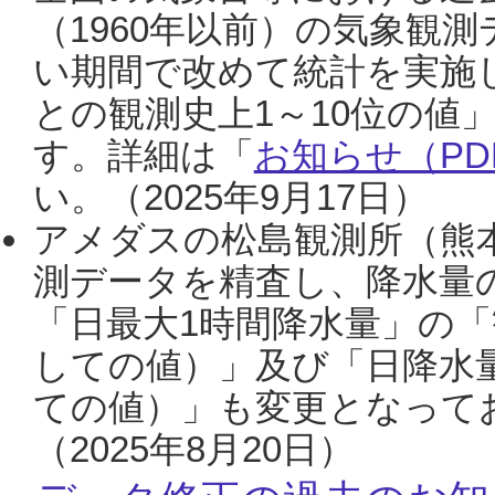
（1960年以前）の気象観
い期間で改めて統計を実施
との観測史上1～10位の値
す。詳細は「
お知らせ（PDF
い。（2025年9月17日）
アメダスの松島観測所（熊本
測データを精査し、降水量
「日最大1時間降水量」の「
しての値）」及び「日降水
ての値）」も変更となって
（2025年8月20日）