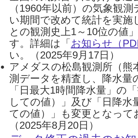
（1960年以前）の気象観
い期間で改めて統計を実施
との観測史上1～10位の値
す。詳細は「
お知らせ（PDF
い。（2025年9月17日）
アメダスの松島観測所（熊本
測データを精査し、降水量
「日最大1時間降水量」の「
しての値）」及び「日降水
ての値）」も変更となって
（2025年8月20日）