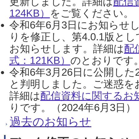
更新しました。詳細は
配信
124KB）
をご覧ください。（2
令和6年6月3日にお知らせし
りを修正し、第4.0.1版
お知らせします。詳細は
配
式：121KB）
のとおりです。
令和6年3月26日に公開した
と判明しました。ご迷惑を
詳細は
配信資料に関するお知
りです。（2024年6月3日）
過去のお知らせ