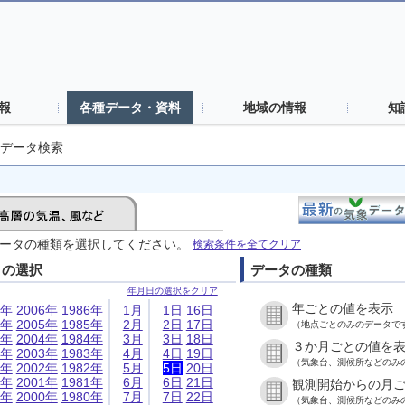
報
各種データ・資料
地域の情報
知
データ検索
ータの種類を選択してください。
検索条件を全てクリア
日の選択
データの種類
年月日の選択をクリア
年ごとの値を表示
6年
2006年
1986年
1月
1日
16日
5年
2005年
1985年
2月
2日
17日
（地点ごとのみのデータで
4年
2004年
1984年
3月
3日
18日
３か月ごとの値を
3年
2003年
1983年
4月
4日
19日
（気象台、測候所などのみ
2年
2002年
1982年
5月
5日
20日
1年
2001年
1981年
6月
6日
21日
観測開始からの月
0年
2000年
1980年
7月
7日
22日
（気象台、測候所などのみ