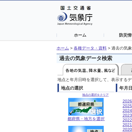
ホーム
防災情
ホーム
>
各種データ・資料
>
過去の気象
過去の気象データ検索
地点と年月日時を選択して、表示するデ
地点の選択
年月
地点の選択をクリア
202
202
202
202
都府県・地方を選択
202
202
202