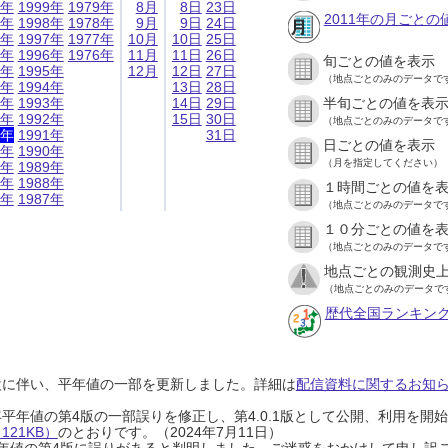
9年
1999年
1979年
8月
8日
23日
2011年の月ごとの
8年
1998年
1978年
9月
9日
24日
7年
1997年
1977年
10月
10日
25日
6年
1996年
1976年
11月
11日
26日
旬ごとの値を表示
5年
1995年
12月
12日
27日
（地点ごとのみのデータで
4年
1994年
13日
28日
3年
1993年
14日
29日
半旬ごとの値を表
2年
1992年
15日
30日
（地点ごとのみのデータで
1年
1991年
31日
日ごとの値を表示
0年
1990年
（月を指定してください）
9年
1989年
8年
1988年
１時間ごとの値を
7年
1987年
（地点ごとのみのデータで
１０分ごとの値を
（地点ごとのみのデータで
地点ごとの観測史上
（地点ごとのみのデータで
歴代全国ランキン
設に伴い、平年値の一部を更新しました。詳細は
配信資料に関するお知らせ
0年平年値の第4版の一部誤りを修正し、第4.0.1版として公開、利用を
21KB）
のとおりです。（2024年7月11日）
0年平年値の第4版に誤りがあると判明しました。ご迷惑をおかけして申し訳