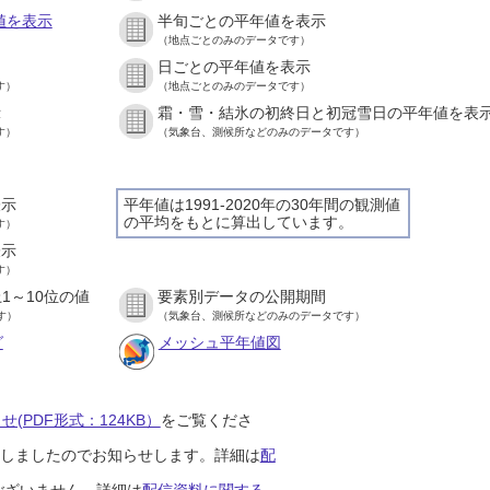
値を表示
半旬ごとの平年値を表示
（地点ごとのみのデータです）
日ごとの平年値を表示
す）
（地点ごとのみのデータです）
示
霜・雪・結氷の初終日と初冠雪日の平年値を表
す）
（気象台、測候所などのみのデータです）
表示
平年値は1991-2020年の30年間の観測値
の平均をもとに算出しています。
す）
表示
す）
1～10位の値
要素別データの公開期間
す）
（気象台、測候所などのみのデータです）
グ
メッシュ平年値図
(PDF形式：124KB）
をご覧くださ
開始しましたのでお知らせします。詳細は
配
ございません。詳細は
配信資料に関する