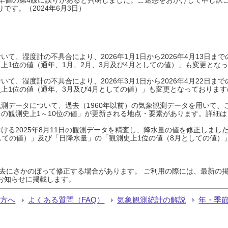
です。（2024年6月3日）
て、湿度計の不具合により、2026年1月1日から2026年4月13日
上1位の値（通年、1月、2月、3月及び4月としての値）」も変更とな
て、湿度計の不具合により、2026年3月1日から2026年4月22日
上1位の値（通年、3月及び4月としての値）」も変更となっておりますので
測データについて、過去（1960年以前）の気象観測データを用いて、
の観測史上1～10位の値」が更新される地点・要素があります。詳細は
ける2025年8月11日の観測データを精査し、降水量の値を修正しまし
しての値）」及び「日降水量」の「観測史上1位の値（8月としての値）
過去にさかのぼって修正する場合があります。 ご利用の際には、最新の掲
お知らせに掲載します。
る方へ
よくある質問（FAQ）
気象観測統計の解説
年・季