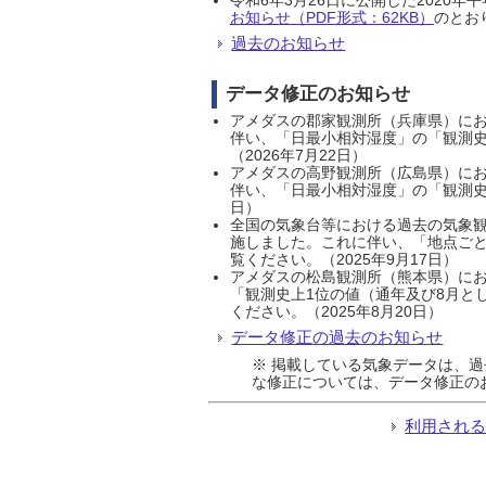
お知らせ（PDF形式：62KB）
のとおり
過去のお知らせ
データ修正のお知らせ
アメダスの郡家観測所（兵庫県）におい
伴い、「日最小相対湿度」の「観測史
（2026年7月22日）
アメダスの高野観測所（広島県）におい
伴い、「日最小相対湿度」の「観測史
日）
全国の気象台等における過去の気象観
施しました。これに伴い、「地点ごと
覧ください。（2025年9月17日）
アメダスの松島観測所（熊本県）にお
「観測史上1位の値（通年及び8月と
ください。（2025年8月20日）
データ修正の過去のお知らせ
※ 掲載している気象データは、
な修正については、データ修正の
利用され