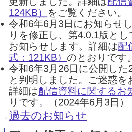
更新しました。詳細は
配信
124KB）
をご覧ください。（2
令和6年6月3日にお知らせし
りを修正し、第4.0.1版
お知らせします。詳細は
配
式：121KB）
のとおりです。
令和6年3月26日に公開した
と判明しました。ご迷惑を
詳細は
配信資料に関するお知
りです。（2024年6月3日）
過去のお知らせ