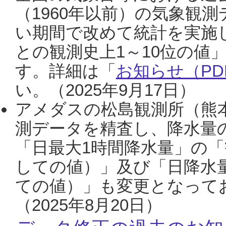
（1960年以前）の気象観
い期間で改めて統計を実施
との観測史上1～10位の値
す。詳細は「
お知らせ（PDF
い。（2025年9月17日）
アメダスの松島観測所（熊本
測データを精査し、降水量
「日最大1時間降水量」の「
しての値）」及び「日降水
ての値）」も変更となって
（2025年8月20日）