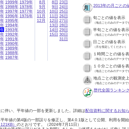
9年
1999年
1979年
8月
8日
23日
2013年の月ごとの
8年
1998年
1978年
9月
9日
24日
7年
1997年
1977年
10月
10日
25日
6年
1996年
1976年
11月
11日
26日
旬ごとの値を表示
5年
1995年
12月
12日
27日
（地点ごとのみのデータで
4年
1994年
13日
28日
3年
1993年
14日
29日
半旬ごとの値を表
2年
1992年
15日
30日
（地点ごとのみのデータで
1年
1991年
31日
日ごとの値を表示
0年
1990年
（月を指定してください）
9年
1989年
8年
1988年
１時間ごとの値を
7年
1987年
（地点ごとのみのデータで
１０分ごとの値を
（地点ごとのみのデータで
地点ごとの観測史上
（地点ごとのみのデータで
歴代全国ランキン
設に伴い、平年値の一部を更新しました。詳細は
配信資料に関するお知らせ
0年平年値の第4版の一部誤りを修正し、第4.0.1版として公開、利用を
21KB）
のとおりです。（2024年7月11日）
0年平年値の第4版に誤りがあると判明しました。ご迷惑をおかけして申し訳