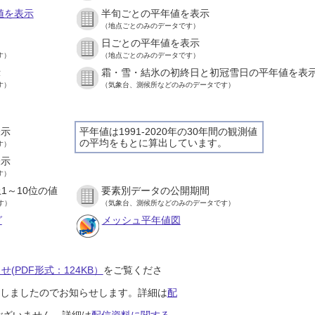
値を表示
半旬ごとの平年値を表示
（地点ごとのみのデータです）
日ごとの平年値を表示
す）
（地点ごとのみのデータです）
示
霜・雪・結氷の初終日と初冠雪日の平年値を表
す）
（気象台、測候所などのみのデータです）
表示
平年値は1991-2020年の30年間の観測値
の平均をもとに算出しています。
す）
表示
す）
1～10位の値
要素別データの公開期間
す）
（気象台、測候所などのみのデータです）
グ
メッシュ平年値図
(PDF形式：124KB）
をご覧くださ
開始しましたのでお知らせします。詳細は
配
ございません。詳細は
配信資料に関する