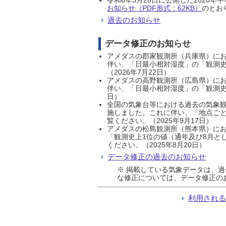
お知らせ（PDF形式：62KB）
のとおり
過去のお知らせ
データ修正のお知らせ
アメダスの郡家観測所（兵庫県）におい
伴い、「日最小相対湿度」の「観測史
（2026年7月22日）
アメダスの高野観測所（広島県）におい
伴い、「日最小相対湿度」の「観測史
日）
全国の気象台等における過去の気象観
施しました。これに伴い、「地点ごと
覧ください。（2025年9月17日）
アメダスの松島観測所（熊本県）にお
「観測史上1位の値（通年及び8月と
ください。（2025年8月20日）
データ修正の過去のお知らせ
※ 掲載している気象データは、
な修正については、データ修正の
利用され