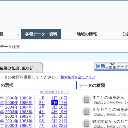
報
各種データ・資料
地域の情報
知
データ検索
ータの種類を選択してください。
検索条件を全てクリア
日の選択
データの種類
年月日の選択をクリア
年ごとの値を表示
6年
2006年
1986年
1月
1日
16日
5年
2005年
1985年
2月
2日
17日
（地点ごとのみのデータで
4年
2004年
1984年
3月
3日
18日
３か月ごとの値を
3年
2003年
1983年
4月
4日
19日
（気象台、測候所などのみ
2年
2002年
1982年
5月
5日
20日
1年
2001年
1981年
6月
6日
21日
観測開始からの月
0年
2000年
1980年
7月
7日
22日
（気象台、測候所などのみ