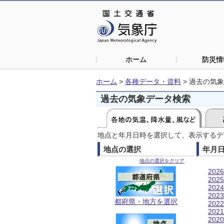
ホーム
防災情
ホーム
>
各種データ・資料
>
過去の気象
過去の気象データ検索
地点と年月日時を選択して、表示するデ
地点の選択
年月
地点の選択をクリア
202
202
202
202
都府県・地方を選択
202
202
202