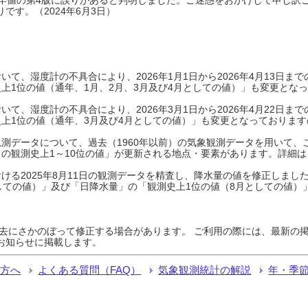
です。（2024年6月3日）
て、湿度計の不具合により、2026年1月1日から2026年4月13日
上1位の値（通年、1月、2月、3月及び4月としての値）」も変更とな
て、湿度計の不具合により、2026年3月1日から2026年4月22日
上1位の値（通年、3月及び4月としての値）」も変更となっておりますので
測データについて、過去（1960年以前）の気象観測データを用いて、
の観測史上1～10位の値」が更新される地点・要素があります。詳細は
ける2025年8月11日の観測データを精査し、降水量の値を修正しまし
しての値）」及び「日降水量」の「観測史上1位の値（8月としての値）
過去にさかのぼって修正する場合があります。 ご利用の際には、最新の掲
お知らせに掲載します。
る方へ
よくある質問（FAQ）
気象観測統計の解説
年・季