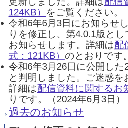
更新しました。詳細は
配信
124KB）
をご覧ください。（2
令和6年6月3日にお知らせし
りを修正し、第4.0.1版
お知らせします。詳細は
配
式：121KB）
のとおりです。
令和6年3月26日に公開した
と判明しました。ご迷惑を
詳細は
配信資料に関するお知
りです。（2024年6月3日）
過去のお知らせ