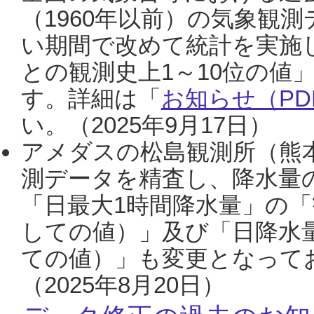
（1960年以前）の気象観
い期間で改めて統計を実施
との観測史上1～10位の値
す。詳細は「
お知らせ（PDF
い。（2025年9月17日）
アメダスの松島観測所（熊本
測データを精査し、降水量
「日最大1時間降水量」の「
しての値）」及び「日降水
ての値）」も変更となって
（2025年8月20日）