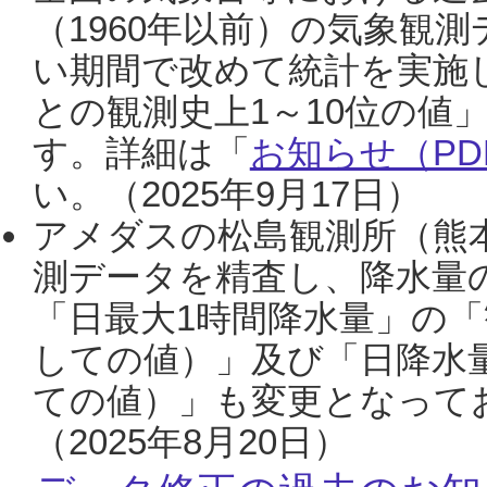
（1960年以前）の気象観
い期間で改めて統計を実施
との観測史上1～10位の値
す。詳細は「
お知らせ（PDF
い。（2025年9月17日）
アメダスの松島観測所（熊本
測データを精査し、降水量
「日最大1時間降水量」の「
しての値）」及び「日降水
ての値）」も変更となって
（2025年8月20日）