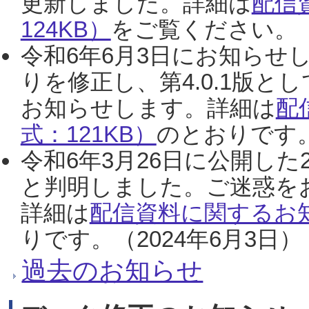
更新しました。詳細は
配信
124KB）
をご覧ください。（2
令和6年6月3日にお知らせし
りを修正し、第4.0.1版
お知らせします。詳細は
配
式：121KB）
のとおりです。
令和6年3月26日に公開した
と判明しました。ご迷惑を
詳細は
配信資料に関するお知
りです。（2024年6月3日）
過去のお知らせ