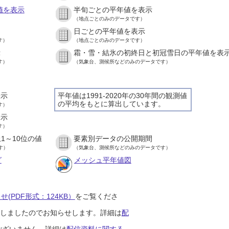
値を表示
半旬ごとの平年値を表示
（地点ごとのみのデータです）
日ごとの平年値を表示
す）
（地点ごとのみのデータです）
示
霜・雪・結氷の初終日と初冠雪日の平年値を表
す）
（気象台、測候所などのみのデータです）
表示
平年値は1991-2020年の30年間の観測値
の平均をもとに算出しています。
す）
表示
す）
1～10位の値
要素別データの公開期間
す）
（気象台、測候所などのみのデータです）
グ
メッシュ平年値図
(PDF形式：124KB）
をご覧くださ
開始しましたのでお知らせします。詳細は
配
ございません。詳細は
配信資料に関する