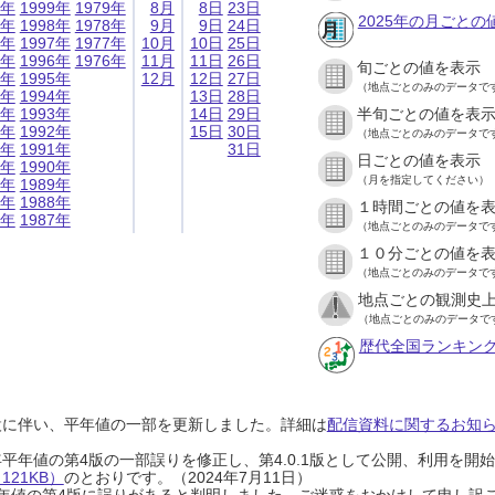
9年
1999年
1979年
8月
8日
23日
2025年の月ごとの
8年
1998年
1978年
9月
9日
24日
7年
1997年
1977年
10月
10日
25日
6年
1996年
1976年
11月
11日
26日
旬ごとの値を表示
5年
1995年
12月
12日
27日
（地点ごとのみのデータで
4年
1994年
13日
28日
3年
1993年
14日
29日
半旬ごとの値を表
2年
1992年
15日
30日
（地点ごとのみのデータで
1年
1991年
31日
日ごとの値を表示
0年
1990年
（月を指定してください）
9年
1989年
8年
1988年
１時間ごとの値を
7年
1987年
（地点ごとのみのデータで
１０分ごとの値を
（地点ごとのみのデータで
地点ごとの観測史上
（地点ごとのみのデータで
歴代全国ランキン
設に伴い、平年値の一部を更新しました。詳細は
配信資料に関するお知らせ
0年平年値の第4版の一部誤りを修正し、第4.0.1版として公開、利用を
21KB）
のとおりです。（2024年7月11日）
0年平年値の第4版に誤りがあると判明しました。ご迷惑をおかけして申し訳