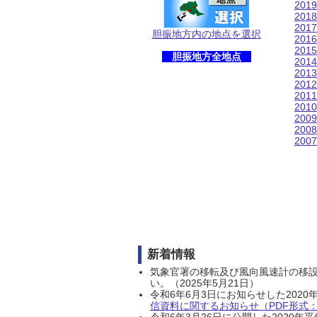
201
201
201
胆振地方内の地点を選択
201
201
胆振地方全地点
201
201
201
201
201
200
200
200
新着情報
気象官署の移転及び風向風速計の移
い。（2025年5月21日）
令和6年6月3日にお知らせした202
信資料に関するお知らせ（PDF形式：1
令和6年3月26日に公開した202