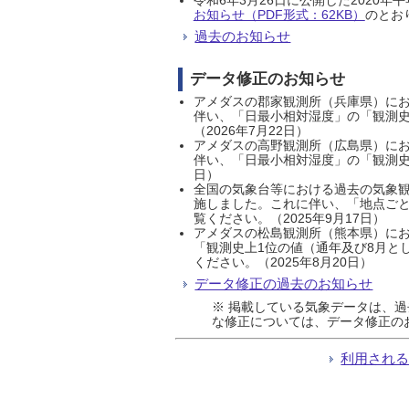
お知らせ（PDF形式：62KB）
のとおり
過去のお知らせ
データ修正のお知らせ
アメダスの郡家観測所（兵庫県）におい
伴い、「日最小相対湿度」の「観測史
（2026年7月22日）
アメダスの高野観測所（広島県）におい
伴い、「日最小相対湿度」の「観測史
日）
全国の気象台等における過去の気象観
施しました。これに伴い、「地点ごと
覧ください。（2025年9月17日）
アメダスの松島観測所（熊本県）にお
「観測史上1位の値（通年及び8月と
ください。（2025年8月20日）
データ修正の過去のお知らせ
※ 掲載している気象データは、
な修正については、データ修正の
利用され