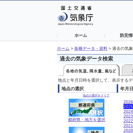
ホーム
防災情
ホーム
>
各種データ・資料
>
過去の気象
過去の気象データ検索
地点と年月日時を選択して、表示するデ
地点の選択
年月
地点の選択をクリア
202
202
202
202
都府県・地方を選択
202
202
202