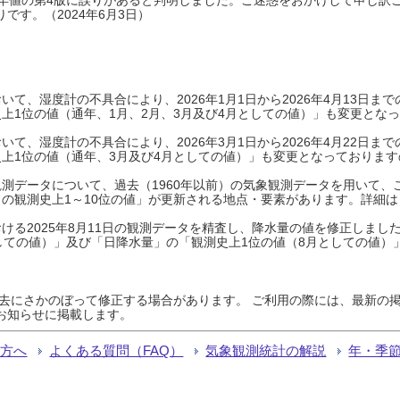
です。（2024年6月3日）
て、湿度計の不具合により、2026年1月1日から2026年4月13日
上1位の値（通年、1月、2月、3月及び4月としての値）」も変更とな
て、湿度計の不具合により、2026年3月1日から2026年4月22日
上1位の値（通年、3月及び4月としての値）」も変更となっておりますので
測データについて、過去（1960年以前）の気象観測データを用いて、
の観測史上1～10位の値」が更新される地点・要素があります。詳細は
ける2025年8月11日の観測データを精査し、降水量の値を修正しまし
しての値）」及び「日降水量」の「観測史上1位の値（8月としての値）
過去にさかのぼって修正する場合があります。 ご利用の際には、最新の掲
お知らせに掲載します。
る方へ
よくある質問（FAQ）
気象観測統計の解説
年・季