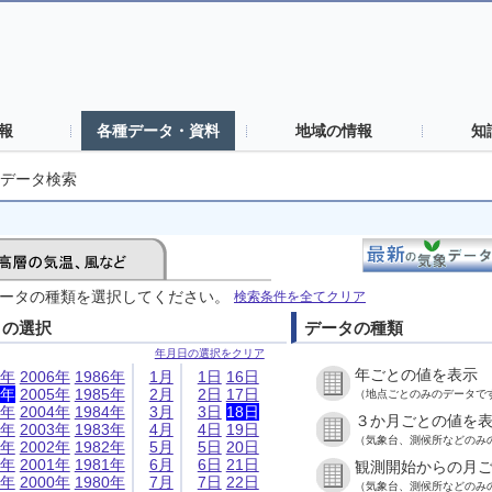
報
各種データ・資料
地域の情報
知
データ検索
ータの種類を選択してください。
検索条件を全てクリア
日の選択
データの種類
年月日の選択をクリア
年ごとの値を表示
6年
2006年
1986年
1月
1日
16日
5年
2005年
1985年
2月
2日
17日
（地点ごとのみのデータで
4年
2004年
1984年
3月
3日
18日
３か月ごとの値を
3年
2003年
1983年
4月
4日
19日
（気象台、測候所などのみ
2年
2002年
1982年
5月
5日
20日
1年
2001年
1981年
6月
6日
21日
観測開始からの月
0年
2000年
1980年
7月
7日
22日
（気象台、測候所などのみ