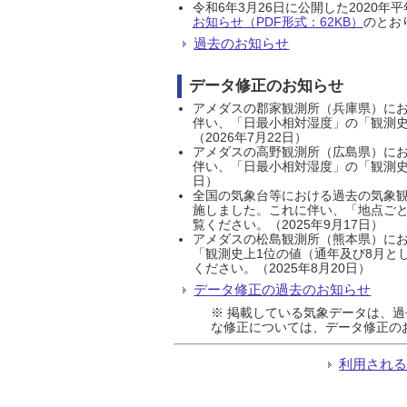
令和6年3月26日に公開した202
お知らせ（PDF形式：62KB）
のとおり
過去のお知らせ
データ修正のお知らせ
アメダスの郡家観測所（兵庫県）におい
伴い、「日最小相対湿度」の「観測史
（2026年7月22日）
アメダスの高野観測所（広島県）におい
伴い、「日最小相対湿度」の「観測史
日）
全国の気象台等における過去の気象観
施しました。これに伴い、「地点ごと
覧ください。（2025年9月17日）
アメダスの松島観測所（熊本県）にお
「観測史上1位の値（通年及び8月と
ください。（2025年8月20日）
データ修正の過去のお知らせ
※ 掲載している気象データは、
な修正については、データ修正の
利用され