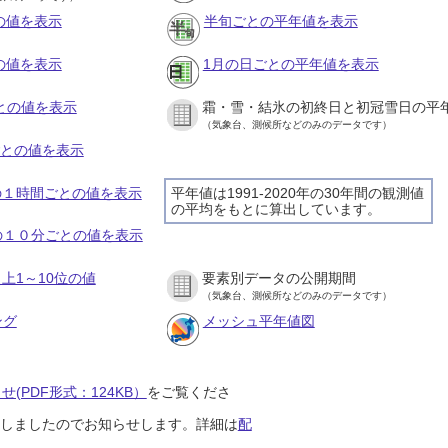
との値を表示
半旬ごとの平年値を表示
との値を表示
1月の日ごとの平年値を表示
ごとの値を表示
霜・雪・結氷の初終日と初冠雪日の平
（気象台、測候所などのみのデータです）
ごとの値を表示
日の１時間ごとの値を表示
平年値は1991-2020年の30年間の観測値
の平均をもとに算出しています。
日の１０分ごとの値を表示
上1～10位の値
要素別データの公開期間
（気象台、測候所などのみのデータです）
ング
メッシュ平年値図
(PDF形式：124KB）
をご覧くださ
開始しましたのでお知らせします。詳細は
配