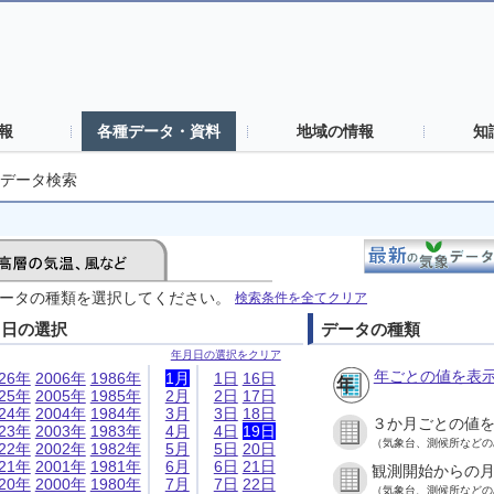
報
各種データ・資料
地域の情報
知
データ検索
ータの種類を選択してください。
検索条件を全てクリア
月日の選択
データの種類
年月日の選択をクリア
年ごとの値を表
026年
2006年
1986年
1月
1日
16日
025年
2005年
1985年
2月
2日
17日
024年
2004年
1984年
3月
3日
18日
３か月ごとの値
023年
2003年
1983年
4月
4日
19日
（気象台、測候所などの
022年
2002年
1982年
5月
5日
20日
021年
2001年
1981年
6月
6日
21日
観測開始からの
020年
2000年
1980年
7月
7日
22日
（気象台、測候所などの