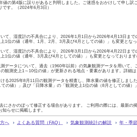
0年平年値の第4版に誤りがあると判明しました。ご迷惑をおかけして申し訳
です。（2024年6月3日）
て、湿度計の不具合により、2026年1月1日から2026年4月13日
上1位の値（通年、1月、2月、3月及び4月としての値）」も変更とな
て、湿度計の不具合により、2026年3月1日から2026年4月22日
上1位の値（通年、3月及び4月としての値）」も変更となっておりますので
測データについて、過去（1960年以前）の気象観測データを用いて、
の観測史上1～10位の値」が更新される地点・要素があります。詳細は
ける2025年8月11日の観測データを精査し、降水量の値を修正しまし
しての値）」及び「日降水量」の「観測史上1位の値（8月としての値）
過去にさかのぼって修正する場合があります。 ご利用の際には、最新の掲
お知らせに掲載します。
る方へ
よくある質問（FAQ）
気象観測統計の解説
年・季