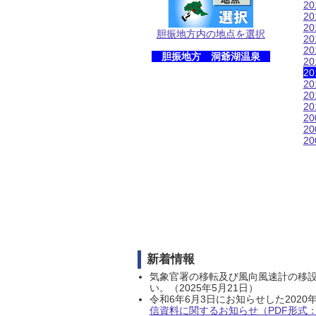
2
2
2
胆振地方内の地点を選択
2
2
胆振地方 洞爺湖温泉
2
2
2
2
2
2
2
2
新着情報
気象官署の移転及び風向風速計の移
い。（2025年5月21日）
令和6年6月3日にお知らせした202
信資料に関するお知らせ（PDF形式：1