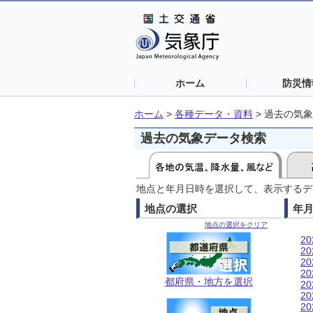
ホーム
防災情
ホーム
>
各種データ・資料
>
過去の気象
過去の気象データ検索
地点と年月日時を選択して、表示するデ
地点の選択
年
地点の選択をクリア
2
2
2
2
都府県・地方を選択
2
2
2