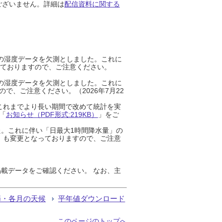
ございません。詳細は
配信資料に関する
までの湿度データを欠測としました。これに
っておりますので、ご注意ください。
までの湿度データを欠測としました。これに
、ご注意ください。（2026年7月22
これまでより長い期間で改めて統計を実
「
お知らせ（PDF形式:219KB）
」をご
た。これに伴い「日最大1時間降水量」の
」も変更となっておりますので、ご注意
載データをご確認ください。 なお、主
節・各月の天候
平年値ダウンロード
このページのトップへ