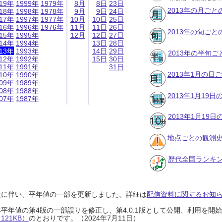
019年
1999年
1979年
8月
8日
23日
2013年の月ご
018年
1998年
1978年
9月
9日
24日
017年
1997年
1977年
10月
10日
25日
016年
1996年
1976年
11月
11日
26日
2013年の旬ご
015年
1995年
12月
12日
27日
014年
1994年
13日
28日
013年
1993年
14日
29日
2013年の半旬
012年
1992年
15日
30日
011年
1991年
31日
2013年1月の日
010年
1990年
009年
1989年
008年
1988年
2013年1月19
007年
1987年
2013年1月19
地点ごとの観測史
歴代全国ランキ
設に伴い、平年値の一部を更新しました。詳細は
配信資料に関するお知らせ
0年平年値の第4版の一部誤りを修正し、第4.0.1版として公開、利用を
21KB）
のとおりです。（2024年7月11日）