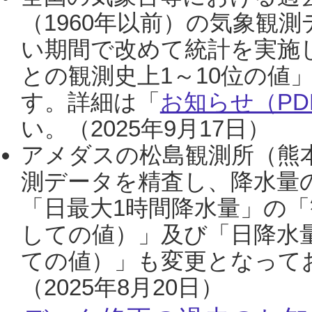
（1960年以前）の気象観
い期間で改めて統計を実施
との観測史上1～10位の値
す。詳細は「
お知らせ（PDF
い。（2025年9月17日）
アメダスの松島観測所（熊本
測データを精査し、降水量
「日最大1時間降水量」の「
しての値）」及び「日降水
ての値）」も変更となって
（2025年8月20日）