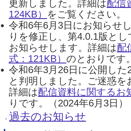
更新しました。詳細は
配信
124KB）
をご覧ください。（2
令和6年6月3日にお知らせし
りを修正し、第4.0.1版
お知らせします。詳細は
配
式：121KB）
のとおりです。
令和6年3月26日に公開した
と判明しました。ご迷惑を
詳細は
配信資料に関するお知
りです。（2024年6月3日）
過去のお知らせ