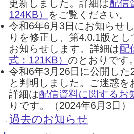
更新しました。詳細は
配信
124KB）
をご覧ください。（2
令和6年6月3日にお知らせし
りを修正し、第4.0.1版
お知らせします。詳細は
配
式：121KB）
のとおりです。
令和6年3月26日に公開した
と判明しました。ご迷惑を
詳細は
配信資料に関するお知
りです。（2024年6月3日）
過去のお知らせ