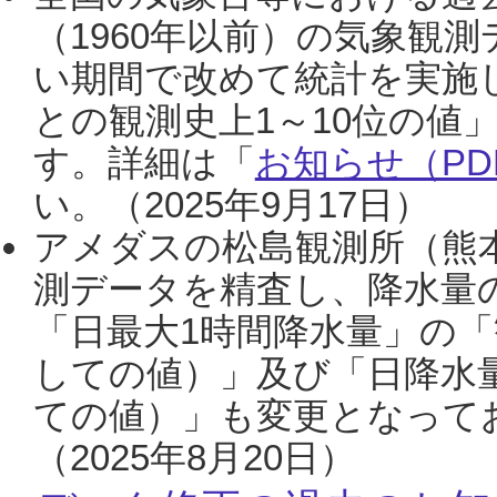
（1960年以前）の気象観
い期間で改めて統計を実施
との観測史上1～10位の値
す。詳細は「
お知らせ（PDF
い。（2025年9月17日）
アメダスの松島観測所（熊本
測データを精査し、降水量
「日最大1時間降水量」の「
しての値）」及び「日降水
ての値）」も変更となって
（2025年8月20日）