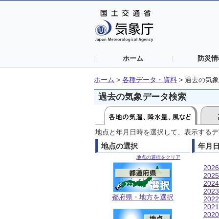
ホーム
防災情
ホーム
>
各種データ・資料
>
過去の気象
過去の気象データ検索
地点と年月日時を選択して、表示するデ
地点の選択
年月
地点の選択をクリア
202
202
202
202
都府県・地方を選択
202
202
202