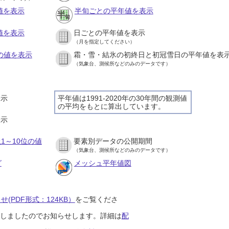
値を表示
半旬ごとの平年値を表示
値を表示
日ごとの平年値を表示
（月を指定してください）
との値を表示
霜・雪・結氷の初終日と初冠雪日の平年値を表
（気象台、測候所などのみのデータです）
表示
平年値は1991-2020年の30年間の観測値
の平均をもとに算出しています。
表示
1～10位の値
要素別データの公開期間
（気象台、測候所などのみのデータです）
グ
メッシュ平年値図
(PDF形式：124KB）
をご覧くださ
開始しましたのでお知らせします。詳細は
配