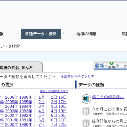
報
各種データ・資料
地域の情報
知
データ検索
ータの種類を選択してください。
検索条件を全てクリア
日の選択
データの種類
年月日の選択をクリア
年ごとの値を表示
6年
2006年
1986年
1月
1日
16日
5年
2005年
1985年
2月
2日
17日
4年
2004年
1984年
3月
3日
18日
３か月ごとの値を
3年
2003年
1983年
4月
4日
19日
（気象台、測候所などのみ
2年
2002年
1982年
5月
5日
20日
1年
2001年
1981年
6月
6日
21日
観測開始からの月
0年
2000年
1980年
7月
7日
22日
（気象台、測候所などのみ