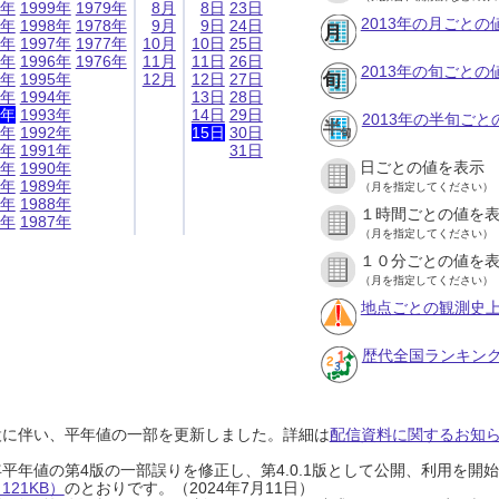
9年
1999年
1979年
8月
8日
23日
2013年の月ごとの
8年
1998年
1978年
9月
9日
24日
7年
1997年
1977年
10月
10日
25日
6年
1996年
1976年
11月
11日
26日
2013年の旬ごとの
5年
1995年
12月
12日
27日
4年
1994年
13日
28日
3年
1993年
14日
29日
2013年の半旬ご
2年
1992年
15日
30日
1年
1991年
31日
日ごとの値を表示
0年
1990年
9年
1989年
（月を指定してください）
8年
1988年
１時間ごとの値を
7年
1987年
（月を指定してください）
１０分ごとの値を
（月を指定してください）
地点ごとの観測史上
歴代全国ランキン
設に伴い、平年値の一部を更新しました。詳細は
配信資料に関するお知らせ
0年平年値の第4版の一部誤りを修正し、第4.0.1版として公開、利用を
21KB）
のとおりです。（2024年7月11日）