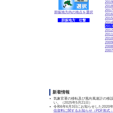
201
201
201
胆振地方内の地点を選択
201
201
胆振地方 壮瞥
201
201
201
201
201
200
200
200
新着情報
気象官署の移転及び風向風速計の移
い。（2025年5月21日）
令和6年6月3日にお知らせした202
信資料に関するお知らせ（PDF形式：1