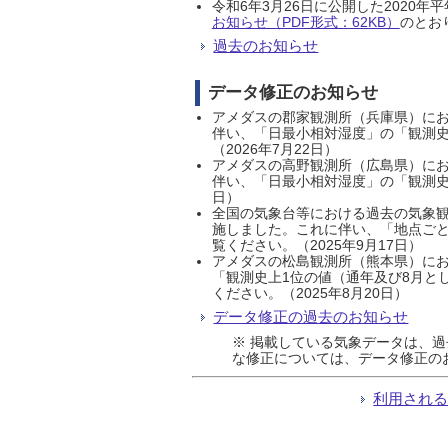
令和6年3月26日に公開した202
お知らせ（PDF形式：62KB）
のとおり
過去のお知らせ
データ修正のお知らせ
アメダスの郡家観測所（兵庫県）におい
伴い、「日最小相対湿度」の「観測史
（2026年7月22日）
アメダスの高野観測所（広島県）におい
伴い、「日最小相対湿度」の「観測史
日）
全国の気象台等における過去の気象観
施しました。これに伴い、「地点ごと
覧ください。（2025年9月17日）
アメダスの松島観測所（熊本県）にお
「観測史上1位の値（通年及び8月と
ください。（2025年8月20日）
データ修正の過去のお知らせ
※ 掲載している気象データは、
な修正については、データ修正の
利用され