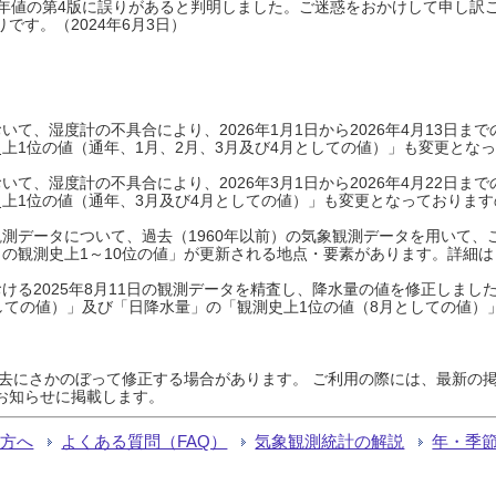
0年平年値の第4版に誤りがあると判明しました。ご迷惑をおかけして申し訳
です。（2024年6月3日）
て、湿度計の不具合により、2026年1月1日から2026年4月13日
上1位の値（通年、1月、2月、3月及び4月としての値）」も変更とな
て、湿度計の不具合により、2026年3月1日から2026年4月22日
上1位の値（通年、3月及び4月としての値）」も変更となっておりますので
測データについて、過去（1960年以前）の気象観測データを用いて、
の観測史上1～10位の値」が更新される地点・要素があります。詳細は
ける2025年8月11日の観測データを精査し、降水量の値を修正しまし
しての値）」及び「日降水量」の「観測史上1位の値（8月としての値）
過去にさかのぼって修正する場合があります。 ご利用の際には、最新の掲
お知らせに掲載します。
る方へ
よくある質問（FAQ）
気象観測統計の解説
年・季