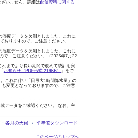
ございません。詳細は
配信資料に関する
までの湿度データを欠測としました。これに
っておりますので、ご注意ください。
までの湿度データを欠測としました。これに
、ご注意ください。（2026年7月22
これまでより長い期間で改めて統計を実
「
お知らせ（PDF形式:219KB）
」をご
た。これに伴い「日最大1時間降水量」の
」も変更となっておりますので、ご注意
載データをご確認ください。 なお、主
節・各月の天候
平年値ダウンロード
このページのトップへ