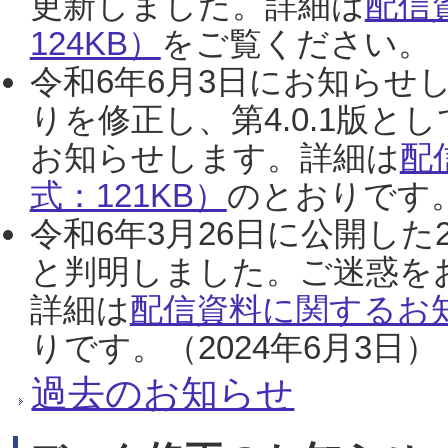
更新しました。詳細は
配信
124KB）
をご覧ください。（2
令和6年6月3日にお知らせし
りを修正し、第4.0.1版
お知らせします。詳細は
配
式：121KB）
のとおりです。
令和6年3月26日に公開した
と判明しました。ご迷惑を
詳細は
配信資料に関するお知
りです。（2024年6月3日）
過去のお知らせ