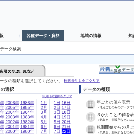
報
各種データ・資料
地域の情報
知
データ検索
ータの種類を選択してください。
検索条件を全てクリア
日の選択
データの種類
年月日の選択をクリア
年ごとの値を表示
6年
2006年
1986年
1月
1日
16日
5年
2005年
1985年
2月
2日
17日
（地点ごとのみのデータで
4年
2004年
1984年
3月
3日
18日
３か月ごとの値を
3年
2003年
1983年
4月
4日
19日
（気象台、測候所などのみ
2年
2002年
1982年
5月
5日
20日
1年
2001年
1981年
6月
6日
21日
観測開始からの月
0年
2000年
1980年
7月
7日
22日
（気象台、測候所などのみ