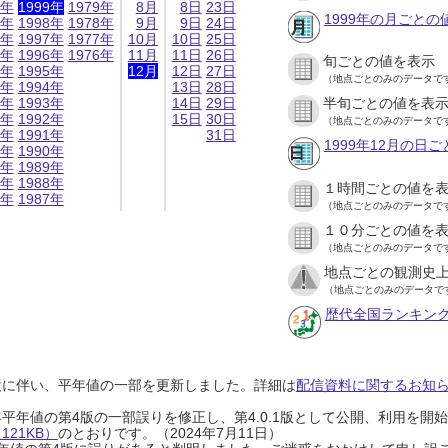
9年
1999年
1979年
8月
8日
23日
1999年の月ごとの
8年
1998年
1978年
9月
9日
24日
7年
1997年
1977年
10月
10日
25日
6年
1996年
1976年
11月
11日
26日
旬ごとの値を表示
5年
1995年
12月
12日
27日
（地点ごとのみのデータで
4年
1994年
13日
28日
3年
1993年
14日
29日
半旬ごとの値を表
2年
1992年
15日
30日
（地点ごとのみのデータで
1年
1991年
31日
1999年12月の日
0年
1990年
9年
1989年
8年
1988年
１時間ごとの値を
7年
1987年
（地点ごとのみのデータで
１０分ごとの値を
（地点ごとのみのデータで
地点ごとの観測史上
（地点ごとのみのデータで
歴代全国ランキン
設に伴い、平年値の一部を更新しました。詳細は
配信資料に関するお知らせ
0年平年値の第4版の一部誤りを修正し、第4.0.1版として公開、利用を
21KB）
のとおりです。（2024年7月11日）