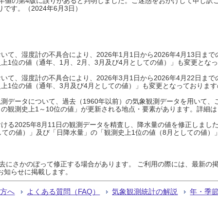
0年平年値の第4版に誤りがあると判明しました。ご迷惑をおかけして申し訳
です。（2024年6月3日）
て、湿度計の不具合により、2026年1月1日から2026年4月13日
上1位の値（通年、1月、2月、3月及び4月としての値）」も変更とな
て、湿度計の不具合により、2026年3月1日から2026年4月22日
上1位の値（通年、3月及び4月としての値）」も変更となっておりますので
測データについて、過去（1960年以前）の気象観測データを用いて、
の観測史上1～10位の値」が更新される地点・要素があります。詳細は
ける2025年8月11日の観測データを精査し、降水量の値を修正しまし
しての値）」及び「日降水量」の「観測史上1位の値（8月としての値）
過去にさかのぼって修正する場合があります。 ご利用の際には、最新の掲
お知らせに掲載します。
る方へ
よくある質問（FAQ）
気象観測統計の解説
年・季