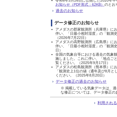
令和6年3月26日に公開した202
お知らせ（PDF形式：62KB）
のとおり
過去のお知らせ
データ修正のお知らせ
アメダスの郡家観測所（兵庫県）におい
伴い、「日最小相対湿度」の「観測史
（2026年7月22日）
アメダスの高野観測所（広島県）におい
伴い、「日最小相対湿度」の「観測史
日）
全国の気象台等における過去の気象観
施しました。これに伴い、「地点ごと
覧ください。（2025年9月17日）
アメダスの松島観測所（熊本県）にお
「観測史上1位の値（通年及び8月と
ください。（2025年8月20日）
データ修正の過去のお知らせ
※ 掲載している気象データは、
な修正については、データ修正の
利用され