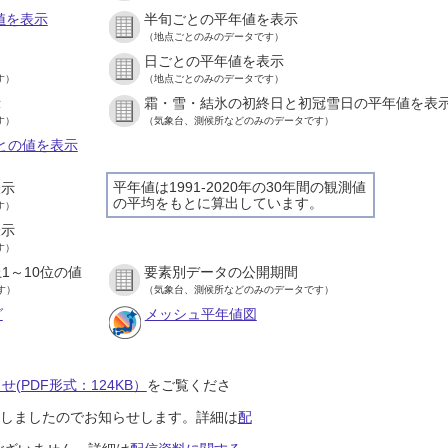
値を表示
半旬ごとの平年値を表示
（地点ごとのみのデータです）
日ごとの平年値を表示
す）
（地点ごとのみのデータです）
示
霜・雪・結氷の初終日と初冠雪日の平年値を表
す）
（気象台、測候所などのみのデータです）
ごとの値を表示
平年値は1991-2020年の30年間の観測値
表示
の平均をもとに算出しています。
す）
表示
す）
1～10位の値
要素別データの公開期間
す）
（気象台、測候所などのみのデータです）
グ
メッシュ平年値図
(PDF形式：124KB）
をご覧くださ
開始しましたのでお知らせします。詳細は
配