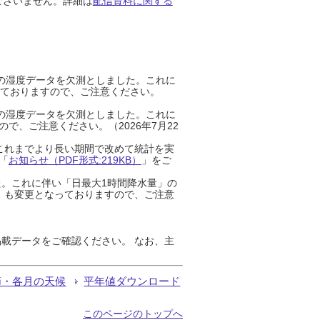
ございません。詳細は
配信資料に関する
までの湿度データを欠測としました。これに
っておりますので、ご注意ください。
までの湿度データを欠測としました。これに
、ご注意ください。（2026年7月22
これまでより長い期間で改めて統計を実
「
お知らせ（PDF形式:219KB）
」をご
た。これに伴い「日最大1時間降水量」の
」も変更となっておりますので、ご注意
載データをご確認ください。 なお、主
節・各月の天候
平年値ダウンロード
このページのトップへ