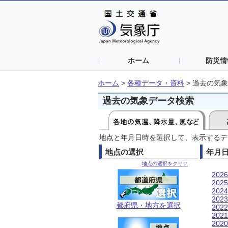
ホーム
防災情
ホーム
>
各種データ・資料
>
過去の気象
過去の気象データ検索
地点と年月日時を選択して、表示するデ
地点の選択
年月
地点の選択をクリア
202
202
202
202
都府県・地方を選択
202
202
202