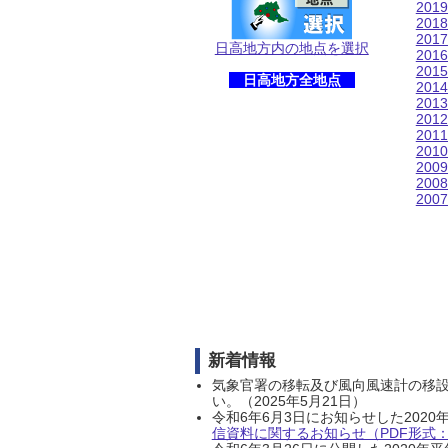
201
201
201
日高地方内の地点を選択
201
201
日高地方全地点
201
201
201
201
201
200
200
200
新着情報
気象官署の移転及び風向風速計の移
い。（2025年5月21日）
令和6年6月3日にお知らせした202
信資料に関するお知らせ（PDF形式：1