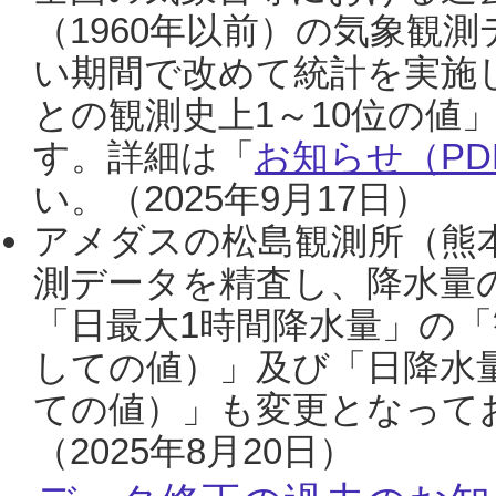
（1960年以前）の気象観
い期間で改めて統計を実施
との観測史上1～10位の値
す。詳細は「
お知らせ（PDF
い。（2025年9月17日）
アメダスの松島観測所（熊本
測データを精査し、降水量
「日最大1時間降水量」の「
しての値）」及び「日降水
ての値）」も変更となって
（2025年8月20日）