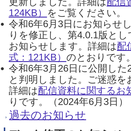
更新しました。詳細は
配信
124KB）
をご覧ください。（2
令和6年6月3日にお知らせし
りを修正し、第4.0.1版
お知らせします。詳細は
配
式：121KB）
のとおりです。
令和6年3月26日に公開した
と判明しました。ご迷惑を
詳細は
配信資料に関するお知
りです。（2024年6月3日）
過去のお知らせ