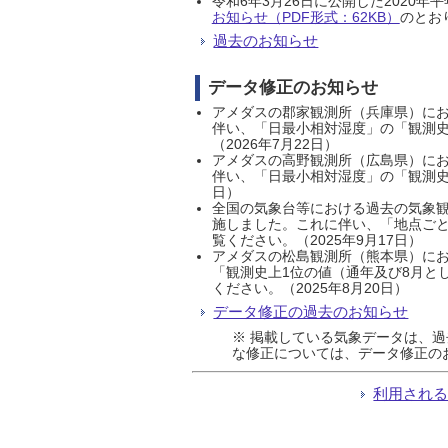
令和6年3月26日に公開した202
お知らせ（PDF形式：62KB）
のとおり
過去のお知らせ
データ修正のお知らせ
アメダスの郡家観測所（兵庫県）におい
伴い、「日最小相対湿度」の「観測史
（2026年7月22日）
アメダスの高野観測所（広島県）におい
伴い、「日最小相対湿度」の「観測史
日）
全国の気象台等における過去の気象観
施しました。これに伴い、「地点ごと
覧ください。（2025年9月17日）
アメダスの松島観測所（熊本県）にお
「観測史上1位の値（通年及び8月と
ください。（2025年8月20日）
データ修正の過去のお知らせ
※ 掲載している気象データは、
な修正については、データ修正の
利用され