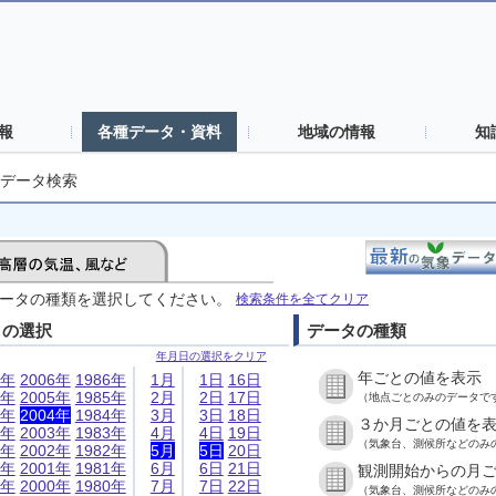
報
各種データ・資料
地域の情報
知
データ検索
ータの種類を選択してください。
検索条件を全てクリア
日の選択
データの種類
年月日の選択をクリア
年ごとの値を表示
6年
2006年
1986年
1月
1日
16日
5年
2005年
1985年
2月
2日
17日
（地点ごとのみのデータで
4年
2004年
1984年
3月
3日
18日
３か月ごとの値を
3年
2003年
1983年
4月
4日
19日
（気象台、測候所などのみ
2年
2002年
1982年
5月
5日
20日
1年
2001年
1981年
6月
6日
21日
観測開始からの月
0年
2000年
1980年
7月
7日
22日
（気象台、測候所などのみ