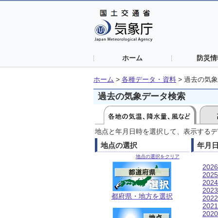
ホーム
防災情
ホーム
>
各種データ・資料
>
過去の気象
過去の気象データ検索
地点と年月日時を選択して、表示するデ
地点の選択
年月
地点の選択をクリア
202
202
202
202
都府県・地方を選択
202
202
202