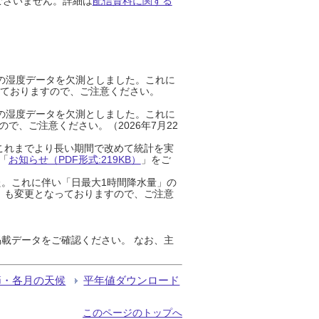
ございません。詳細は
配信資料に関する
までの湿度データを欠測としました。これに
っておりますので、ご注意ください。
までの湿度データを欠測としました。これに
、ご注意ください。（2026年7月22
これまでより長い期間で改めて統計を実
「
お知らせ（PDF形式:219KB）
」をご
た。これに伴い「日最大1時間降水量」の
」も変更となっておりますので、ご注意
載データをご確認ください。 なお、主
節・各月の天候
平年値ダウンロード
このページのトップへ