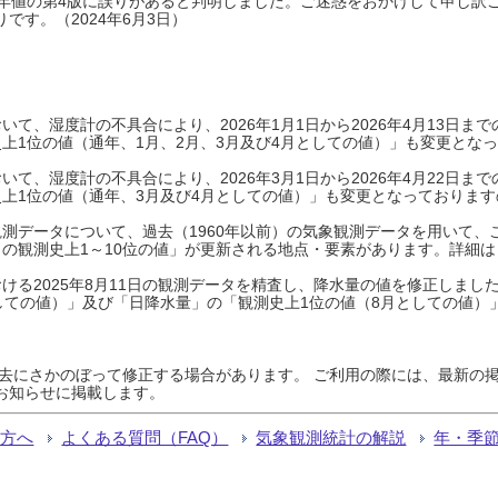
0年平年値の第4版に誤りがあると判明しました。ご迷惑をおかけして申し訳
です。（2024年6月3日）
て、湿度計の不具合により、2026年1月1日から2026年4月13日
上1位の値（通年、1月、2月、3月及び4月としての値）」も変更とな
て、湿度計の不具合により、2026年3月1日から2026年4月22日
上1位の値（通年、3月及び4月としての値）」も変更となっておりますので
測データについて、過去（1960年以前）の気象観測データを用いて、
の観測史上1～10位の値」が更新される地点・要素があります。詳細は
ける2025年8月11日の観測データを精査し、降水量の値を修正しまし
しての値）」及び「日降水量」の「観測史上1位の値（8月としての値）
過去にさかのぼって修正する場合があります。 ご利用の際には、最新の掲
お知らせに掲載します。
る方へ
よくある質問（FAQ）
気象観測統計の解説
年・季