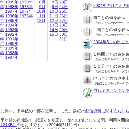
9年
1999年
1979年
8月
8日
23日
2004年の月ごとの
8年
1998年
1978年
9月
9日
24日
7年
1997年
1977年
10月
10日
25日
6年
1996年
1976年
11月
11日
26日
旬ごとの値を表示
5年
1995年
12月
12日
27日
（地点ごとのみのデータで
4年
1994年
13日
28日
3年
1993年
14日
29日
半旬ごとの値を表
2年
1992年
15日
30日
（地点ごとのみのデータで
1年
1991年
31日
2004年5月の日ご
0年
1990年
9年
1989年
8年
1988年
１時間ごとの値を
7年
1987年
（地点ごとのみのデータで
１０分ごとの値を
（地点ごとのみのデータで
地点ごとの観測史上
（地点ごとのみのデータで
歴代全国ランキン
設に伴い、平年値の一部を更新しました。詳細は
配信資料に関するお知らせ
0年平年値の第4版の一部誤りを修正し、第4.0.1版として公開、利用を
21KB）
のとおりです。（2024年7月11日）