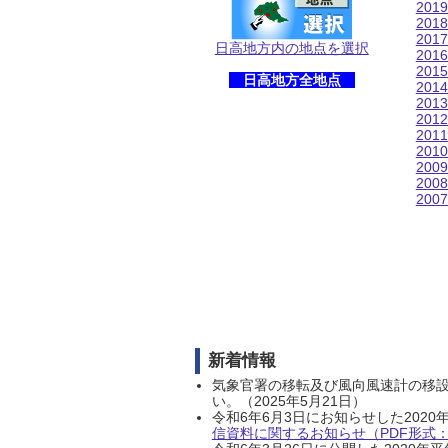
201
201
201
日高地方内の地点を選択
201
201
日高地方全地点
201
201
201
201
201
200
200
200
新着情報
気象官署の移転及び風向風速計の移
い。（2025年5月21日）
令和6年6月3日にお知らせした202
信資料に関するお知らせ（PDF形式：1