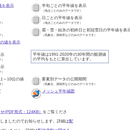
値を表示
半旬ごとの平年値を表示
（地点ごとのみのデータです）
日ごとの平年値を表示
す）
（地点ごとのみのデータです）
示
霜・雪・結氷の初終日と初冠雪日の平年値を表
す）
（気象台、測候所などのみのデータです）
との値を表示
平年値は1991-2020年の30年間の観測値
表示
の平均をもとに算出しています。
す）
表示
す）
1～10位の値
要素別データの公開期間
す）
（気象台、測候所などのみのデータです）
グ
メッシュ平年値図
(PDF形式：124KB）
をご覧くださ
開始しましたのでお知らせします。詳細は
配