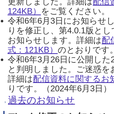
更新しました。詳細は
配信
124KB）
をご覧ください。（2
令和6年6月3日にお知らせし
りを修正し、第4.0.1版
お知らせします。詳細は
配
式：121KB）
のとおりです。
令和6年3月26日に公開した
と判明しました。ご迷惑を
詳細は
配信資料に関するお知
りです。（2024年6月3日）
過去のお知らせ