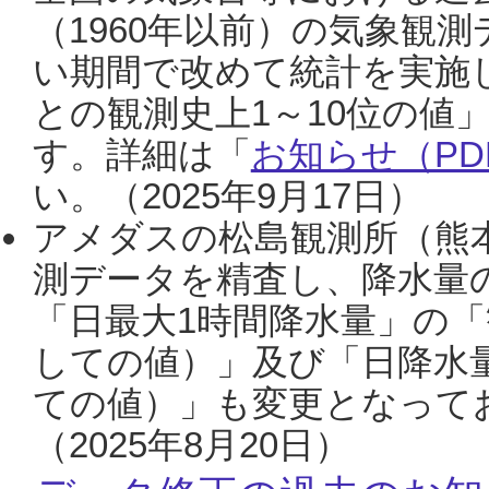
（1960年以前）の気象観
い期間で改めて統計を実施
との観測史上1～10位の値
す。詳細は「
お知らせ（PDF
い。（2025年9月17日）
アメダスの松島観測所（熊本
測データを精査し、降水量
「日最大1時間降水量」の「
しての値）」及び「日降水
ての値）」も変更となって
（2025年8月20日）