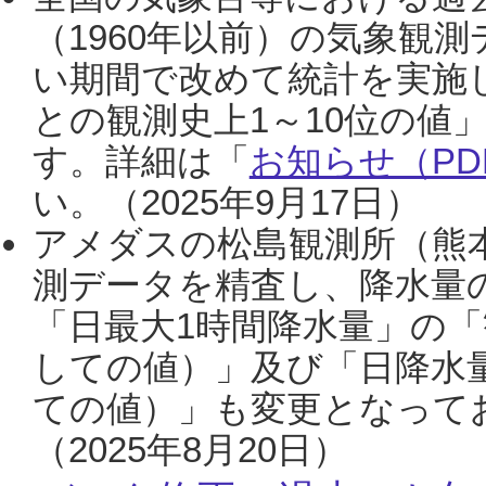
（1960年以前）の気象観
い期間で改めて統計を実施
との観測史上1～10位の値
す。詳細は「
お知らせ（PDF
い。（2025年9月17日）
アメダスの松島観測所（熊本
測データを精査し、降水量
「日最大1時間降水量」の「
しての値）」及び「日降水
ての値）」も変更となって
（2025年8月20日）