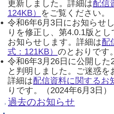
更新しました。詳細は
配信
124KB）
をご覧ください。（2
令和6年6月3日にお知らせし
りを修正し、第4.0.1版
お知らせします。詳細は
配
式：121KB）
のとおりです。
令和6年3月26日に公開した
と判明しました。ご迷惑を
詳細は
配信資料に関するお知
りです。（2024年6月3日）
過去のお知らせ