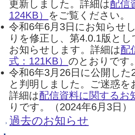
更新しました。詳細は
配信
124KB）
をご覧ください。（2
令和6年6月3日にお知らせし
りを修正し、第4.0.1版
お知らせします。詳細は
配
式：121KB）
のとおりです。
令和6年3月26日に公開した
と判明しました。ご迷惑を
詳細は
配信資料に関するお知
りです。（2024年6月3日）
過去のお知らせ