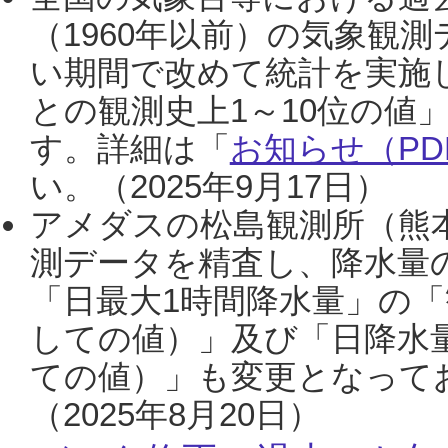
（1960年以前）の気象観
い期間で改めて統計を実施
との観測史上1～10位の値
す。詳細は「
お知らせ（PDF
い。（2025年9月17日）
アメダスの松島観測所（熊本
測データを精査し、降水量
「日最大1時間降水量」の「
しての値）」及び「日降水
ての値）」も変更となって
（2025年8月20日）