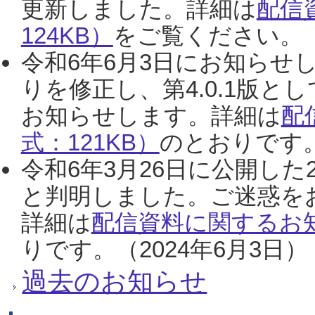
更新しました。詳細は
配信
124KB）
をご覧ください。（2
令和6年6月3日にお知らせし
りを修正し、第4.0.1版
お知らせします。詳細は
配
式：121KB）
のとおりです。
令和6年3月26日に公開した
と判明しました。ご迷惑を
詳細は
配信資料に関するお知
りです。（2024年6月3日）
過去のお知らせ