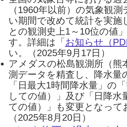
（1960年以前）の気象観
い期間で改めて統計を実施
との観測史上1～10位の値
す。詳細は「
お知らせ（PDF
い。（2025年9月17日）
アメダスの松島観測所（熊本
測データを精査し、降水量
「日最大1時間降水量」の「
しての値）」及び「日降水
ての値）」も変更となって
（2025年8月20日）