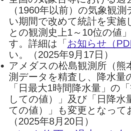
（1960年以前）の気象観
い期間で改めて統計を実施
との観測史上1～10位の値
す。詳細は「
お知らせ（PDF
い。（2025年9月17日）
アメダスの松島観測所（熊本
測データを精査し、降水量
「日最大1時間降水量」の「
しての値）」及び「日降水
ての値）」も変更となって
（2025年8月20日）