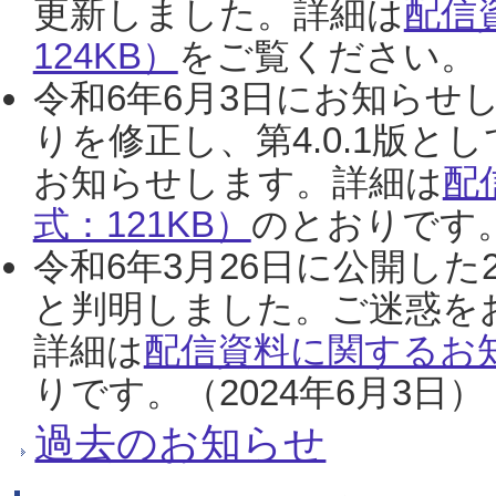
更新しました。詳細は
配信
124KB）
をご覧ください。（2
令和6年6月3日にお知らせし
りを修正し、第4.0.1版
お知らせします。詳細は
配
式：121KB）
のとおりです。
令和6年3月26日に公開した
と判明しました。ご迷惑を
詳細は
配信資料に関するお知
りです。（2024年6月3日）
過去のお知らせ