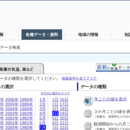
報
各種データ・資料
地域の情報
知
データ検索
ータの種類を選択してください。
検索条件を全てクリア
日の選択
データの種類
年月日の選択をクリア
年ごとの値を表示
6年
2006年
1986年
1月
1日
16日
5年
2005年
1985年
2月
2日
17日
4年
2004年
1984年
3月
3日
18日
３か月ごとの値を
3年
2003年
1983年
4月
4日
19日
（気象台、測候所などのみ
2年
2002年
1982年
5月
5日
20日
1年
2001年
1981年
6月
6日
21日
観測開始からの月
0年
2000年
1980年
7月
7日
22日
（気象台、測候所などのみ