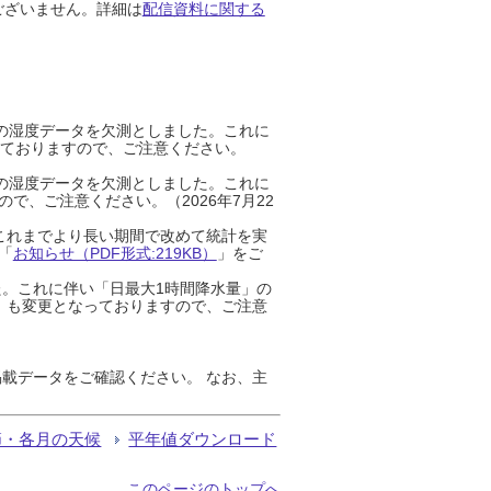
ございません。詳細は
配信資料に関する
までの湿度データを欠測としました。これに
っておりますので、ご注意ください。
までの湿度データを欠測としました。これに
、ご注意ください。（2026年7月22
これまでより長い期間で改めて統計を実
「
お知らせ（PDF形式:219KB）
」をご
た。これに伴い「日最大1時間降水量」の
」も変更となっておりますので、ご注意
載データをご確認ください。 なお、主
節・各月の天候
平年値ダウンロード
このページのトップへ