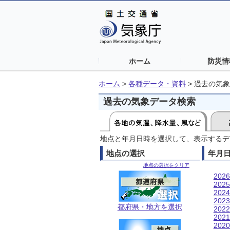
ホーム
防災情
ホーム
>
各種データ・資料
>
過去の気象
過去の気象データ検索
地点と年月日時を選択して、表示するデ
地点の選択
年月
地点の選択をクリア
202
202
202
202
都府県・地方を選択
202
202
202