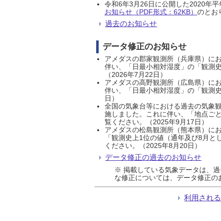
令和6年3月26日に公開した202
お知らせ（PDF形式：62KB）
のとおり
過去のお知らせ
データ修正のお知らせ
アメダスの郡家観測所（兵庫県）におい
伴い、「日最小相対湿度」の「観測史
（2026年7月22日）
アメダスの高野観測所（広島県）におい
伴い、「日最小相対湿度」の「観測史
日）
全国の気象台等における過去の気象観
施しました。これに伴い、「地点ごと
覧ください。（2025年9月17日）
アメダスの松島観測所（熊本県）にお
「観測史上1位の値（通年及び8月と
ください。（2025年8月20日）
データ修正の過去のお知らせ
※ 掲載している気象データは、
な修正については、データ修正の
利用され