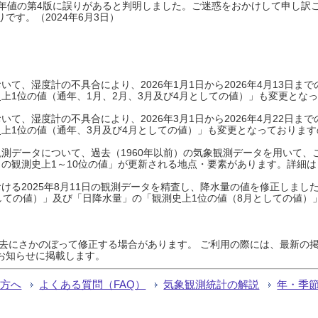
0年平年値の第4版に誤りがあると判明しました。ご迷惑をおかけして申し訳
です。（2024年6月3日）
て、湿度計の不具合により、2026年1月1日から2026年4月13日
上1位の値（通年、1月、2月、3月及び4月としての値）」も変更とな
て、湿度計の不具合により、2026年3月1日から2026年4月22日
上1位の値（通年、3月及び4月としての値）」も変更となっておりますので
測データについて、過去（1960年以前）の気象観測データを用いて、
の観測史上1～10位の値」が更新される地点・要素があります。詳細は
ける2025年8月11日の観測データを精査し、降水量の値を修正しまし
しての値）」及び「日降水量」の「観測史上1位の値（8月としての値）
過去にさかのぼって修正する場合があります。 ご利用の際には、最新の掲
お知らせに掲載します。
る方へ
よくある質問（FAQ）
気象観測統計の解説
年・季