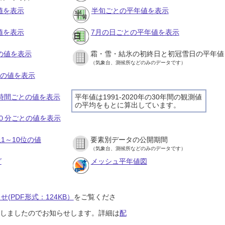
値を表示
半旬ごとの平年値を表示
値を表示
7月の日ごとの平年値を表示
との値を表示
霜・雪・結氷の初終日と初冠雪日の平年値
（気象台、測候所などのみのデータです）
との値を表示
１時間ごとの値を表示
平年値は1991-2020年の30年間の観測値
の平均をもとに算出しています。
１０分ごとの値を表示
1～10位の値
要素別データの公開期間
（気象台、測候所などのみのデータです）
グ
メッシュ平年値図
(PDF形式：124KB）
をご覧くださ
開始しましたのでお知らせします。詳細は
配