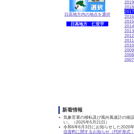
201
201
201
日高地方内の地点を選択
201
201
日高地方 仁世宇
201
201
201
201
201
200
200
200
新着情報
気象官署の移転及び風向風速計の移
い。（2025年5月21日）
令和6年6月3日にお知らせした202
信資料に関するお知らせ（PDF形式：1