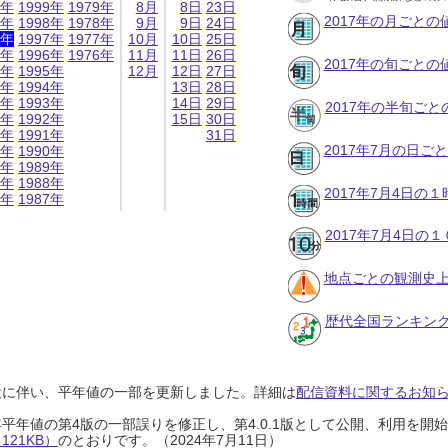
9年
1999年
1979年
8月
8日
23日
2017年の月ごとの
8年
1998年
1978年
9月
9日
24日
7年
1997年
1977年
10月
10日
25日
6年
1996年
1976年
11月
11日
26日
2017年の旬ごとの
5年
1995年
12月
12日
27日
4年
1994年
13日
28日
3年
1993年
14日
29日
2017年の半旬ご
2年
1992年
15日
30日
1年
1991年
31日
2017年7月の日ご
0年
1990年
9年
1989年
8年
1988年
2017年7月4日の
7年
1987年
2017年7月4日の
地点ごとの観測史上
歴代全国ランキン
設に伴い、平年値の一部を更新しました。詳細は
配信資料に関するお知らせ
0年平年値の第4版の一部誤りを修正し、第4.0.1版として公開、利用を
21KB）
のとおりです。（2024年7月11日）