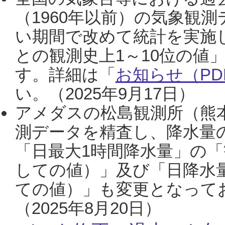
（1960年以前）の気象観
い期間で改めて統計を実施
との観測史上1～10位の値
す。詳細は「
お知らせ（PDF
い。（2025年9月17日）
アメダスの松島観測所（熊本
測データを精査し、降水量
「日最大1時間降水量」の「
しての値）」及び「日降水
ての値）」も変更となって
（2025年8月20日）