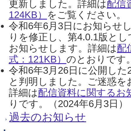
更新しました。詳細は
配信
124KB）
をご覧ください。（2
令和6年6月3日にお知らせし
りを修正し、第4.0.1版
お知らせします。詳細は
配
式：121KB）
のとおりです。
令和6年3月26日に公開した
と判明しました。ご迷惑を
詳細は
配信資料に関するお知
りです。（2024年6月3日）
過去のお知らせ