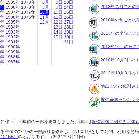
9年
1999年
1979年
8月
8日
23日
2018年の月ごとの
8年
1998年
1978年
9月
9日
24日
7年
1997年
1977年
10月
10日
25日
6年
1996年
1976年
11月
11日
26日
2018年の旬ごとの
5年
1995年
12月
12日
27日
4年
1994年
13日
28日
3年
1993年
14日
29日
2018年の半旬ご
2年
1992年
15日
30日
1年
1991年
31日
2018年10月の日
0年
1990年
9年
1989年
8年
1988年
2018年10月3日
7年
1987年
2018年10月3日
地点ごとの観測史上
歴代全国ランキン
設に伴い、平年値の一部を更新しました。詳細は
配信資料に関するお知らせ
0年平年値の第4版の一部誤りを修正し、第4.0.1版として公開、利用を
21KB）
のとおりです。（2024年7月11日）