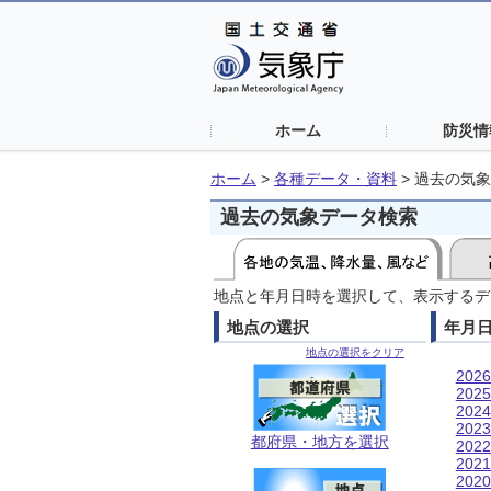
ホーム
防災情
ホーム
>
各種データ・資料
>
過去の気象
過去の気象データ検索
地点と年月日時を選択して、表示するデ
地点の選択
年月
地点の選択をクリア
202
202
202
202
都府県・地方を選択
202
202
202