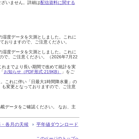
ございません。詳細は
配信資料に関する
までの湿度データを欠測としました。これに
っておりますので、ご注意ください。
までの湿度データを欠測としました。これに
、ご注意ください。（2026年7月22
これまでより長い期間で改めて統計を実
「
お知らせ（PDF形式:219KB）
」をご
た。これに伴い「日最大1時間降水量」の
」も変更となっておりますので、ご注意
載データをご確認ください。 なお、主
節・各月の天候
平年値ダウンロード
このページのトップへ