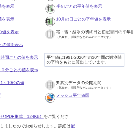
値を表示
半旬ごとの平年値を表示
値を表示
10月の日ごとの平年値を表示
との値を表示
霜・雪・結氷の初終日と初冠雪日の平年
（気象台、測候所などのみのデータです）
ごとの値を表示
の１時間ごとの値を表示
平年値は1991-2020年の30年間の観測値
の平均をもとに算出しています。
の１０分ごとの値を表示
1～10位の値
要素別データの公開期間
（気象台、測候所などのみのデータです）
グ
メッシュ平年値図
(PDF形式：124KB）
をご覧くださ
開始しましたのでお知らせします。詳細は
配