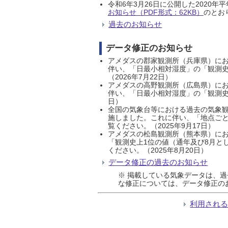
令和6年3月26日に公開した202
お知らせ（PDF形式：62KB）
のとおり
過去のお知らせ
データ修正のお知らせ
アメダスの郡家観測所（兵庫県）におい
伴い、「日最小相対湿度」の「観測史
（2026年7月22日）
アメダスの高野観測所（広島県）におい
伴い、「日最小相対湿度」の「観測史
日）
全国の気象台等における過去の気象観
施しました。これに伴い、「地点ごと
覧ください。（2025年9月17日）
アメダスの松島観測所（熊本県）にお
「観測史上1位の値（通年及び8月と
ください。（2025年8月20日）
データ修正の過去のお知らせ
※ 掲載している気象データは、
な修正については、データ修正の
利用され