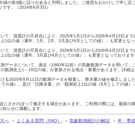
0年平年値の第4版に誤りがあると判明しました。ご迷惑をおかけして申し訳
です。（2024年6月3日）
て、湿度計の不具合により、2026年1月1日から2026年4月13日
上1位の値（通年、1月、2月、3月及び4月としての値）」も変更とな
て、湿度計の不具合により、2026年3月1日から2026年4月22日
上1位の値（通年、3月及び4月としての値）」も変更となっておりますので
測データについて、過去（1960年以前）の気象観測データを用いて、
の観測史上1～10位の値」が更新される地点・要素があります。詳細は
ける2025年8月11日の観測データを精査し、降水量の値を修正しまし
しての値）」及び「日降水量」の「観測史上1位の値（8月としての値）
過去にさかのぼって修正する場合があります。 ご利用の際には、最新の掲
お知らせに掲載します。
る方へ
よくある質問（FAQ）
気象観測統計の解説
年・季