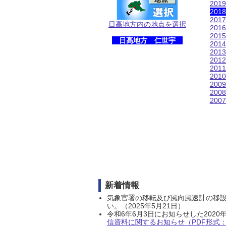
201
201
201
日高地方内の地点を選択
201
201
日高地方 仁世宇
201
201
201
201
201
200
200
200
新着情報
気象官署の移転及び風向風速計の移
い。（2025年5月21日）
令和6年6月3日にお知らせした202
信資料に関するお知らせ（PDF形式：1