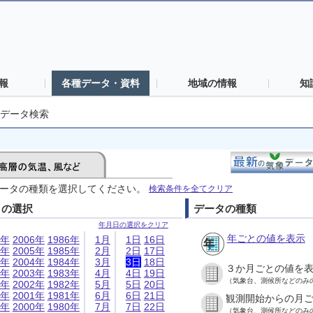
報
各種データ・資料
地域の情報
知
データ検索
ータの種類を選択してください。
検索条件を全てクリア
日の選択
データの種類
年月日の選択をクリア
年ごとの値を表示
6年
2006年
1986年
1月
1日
16日
5年
2005年
1985年
2月
2日
17日
4年
2004年
1984年
3月
3日
18日
３か月ごとの値を
3年
2003年
1983年
4月
4日
19日
（気象台、測候所などのみ
2年
2002年
1982年
5月
5日
20日
1年
2001年
1981年
6月
6日
21日
観測開始からの月
0年
2000年
1980年
7月
7日
22日
（気象台、測候所などのみ