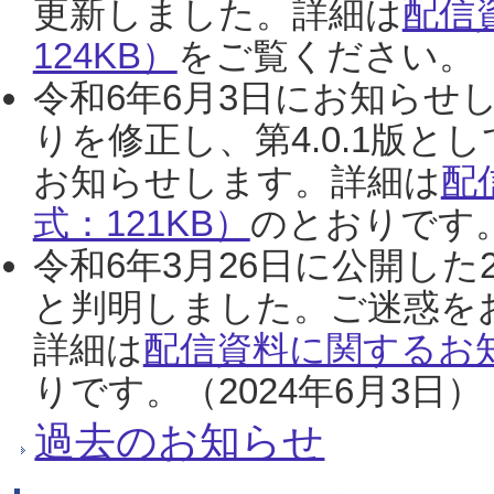
更新しました。詳細は
配信
124KB）
をご覧ください。（2
令和6年6月3日にお知らせし
りを修正し、第4.0.1版
お知らせします。詳細は
配
式：121KB）
のとおりです。
令和6年3月26日に公開した
と判明しました。ご迷惑を
詳細は
配信資料に関するお知
りです。（2024年6月3日）
過去のお知らせ