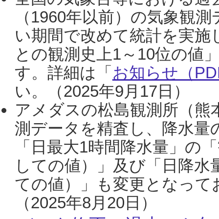
（1960年以前）の気象観
い期間で改めて統計を実施
との観測史上1～10位の値
す。詳細は「
お知らせ（PDF
い。（2025年9月17日）
アメダスの松島観測所（熊本
測データを精査し、降水量
「日最大1時間降水量」の「
しての値）」及び「日降水
ての値）」も変更となって
（2025年8月20日）