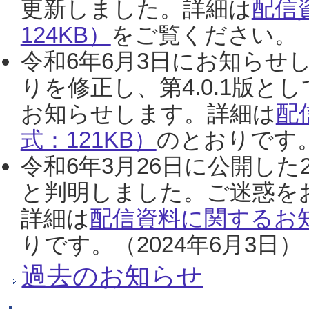
更新しました。詳細は
配信
124KB）
をご覧ください。（2
令和6年6月3日にお知らせし
りを修正し、第4.0.1版
お知らせします。詳細は
配
式：121KB）
のとおりです。
令和6年3月26日に公開した
と判明しました。ご迷惑を
詳細は
配信資料に関するお知
りです。（2024年6月3日）
過去のお知らせ