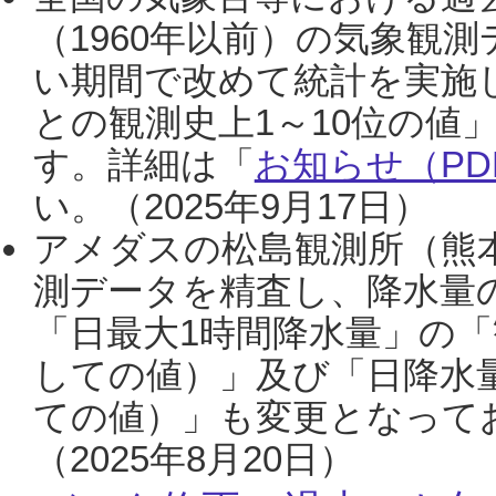
（1960年以前）の気象観
い期間で改めて統計を実施
との観測史上1～10位の値
す。詳細は「
お知らせ（PDF
い。（2025年9月17日）
アメダスの松島観測所（熊本
測データを精査し、降水量
「日最大1時間降水量」の「
しての値）」及び「日降水
ての値）」も変更となって
（2025年8月20日）