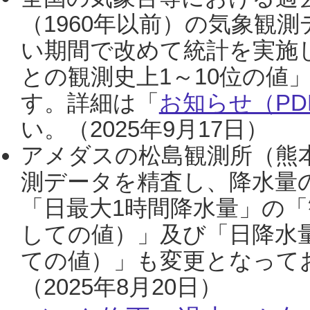
（1960年以前）の気象観
い期間で改めて統計を実施
との観測史上1～10位の値
す。詳細は「
お知らせ（PDF
い。（2025年9月17日）
アメダスの松島観測所（熊本
測データを精査し、降水量
「日最大1時間降水量」の「
しての値）」及び「日降水
ての値）」も変更となって
（2025年8月20日）