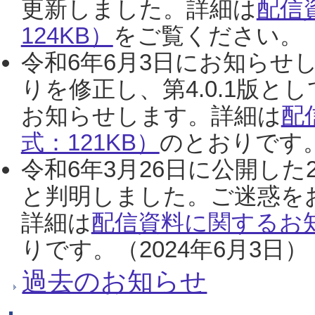
更新しました。詳細は
配信
124KB）
をご覧ください。（2
令和6年6月3日にお知らせし
りを修正し、第4.0.1版
お知らせします。詳細は
配
式：121KB）
のとおりです。
令和6年3月26日に公開した
と判明しました。ご迷惑を
詳細は
配信資料に関するお知
りです。（2024年6月3日）
過去のお知らせ