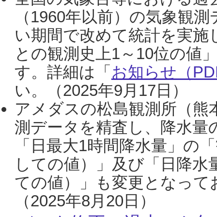
（1960年以前）の気象観
い期間で改めて統計を実施
との観測史上1～10位の値
す。詳細は「
お知らせ（PDF
い。（2025年9月17日）
アメダスの松島観測所（熊本
測データを精査し、降水量
「日最大1時間降水量」の「
しての値）」及び「日降水
ての値）」も変更となって
（2025年8月20日）