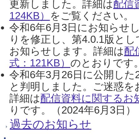
更新しました。詳細は
配信
124KB）
をご覧ください。（2
令和6年6月3日にお知らせし
りを修正し、第4.0.1版
お知らせします。詳細は
配
式：121KB）
のとおりです。
令和6年3月26日に公開した
と判明しました。ご迷惑を
詳細は
配信資料に関するお知
りです。（2024年6月3日）
過去のお知らせ