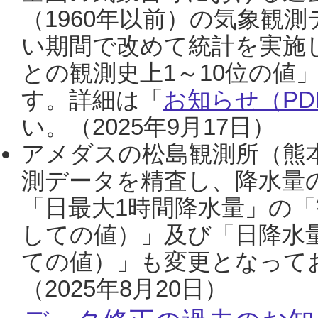
（1960年以前）の気象観
い期間で改めて統計を実施
との観測史上1～10位の値
す。詳細は「
お知らせ（PDF
い。（2025年9月17日）
アメダスの松島観測所（熊本
測データを精査し、降水量
「日最大1時間降水量」の「
しての値）」及び「日降水
ての値）」も変更となって
（2025年8月20日）