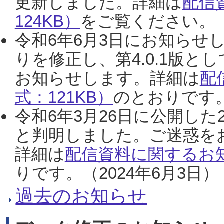
更新しました。詳細は
配信
124KB）
をご覧ください。（2
令和6年6月3日にお知らせし
りを修正し、第4.0.1版
お知らせします。詳細は
配
式：121KB）
のとおりです。
令和6年3月26日に公開した
と判明しました。ご迷惑を
詳細は
配信資料に関するお知
りです。（2024年6月3日）
過去のお知らせ