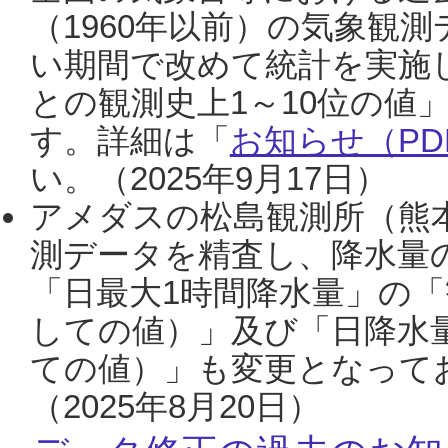
（1960年以前）の気象観
い期間で改めて統計を実施
との観測史上1～10位の値
す。詳細は「
お知らせ（PDF
い。（2025年9月17日）
アメダスの松島観測所（熊本
測データを精査し、降水量
「日最大1時間降水量」の「
しての値）」及び「日降水
ての値）」も変更となって
（2025年8月20日）