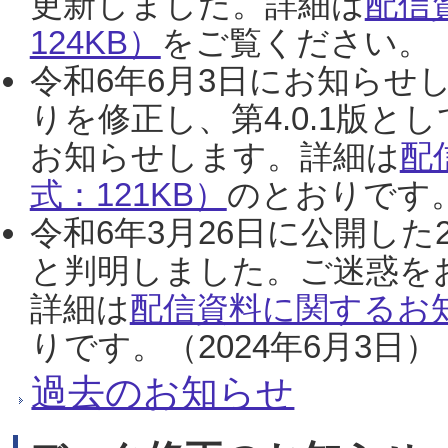
更新しました。詳細は
配信
124KB）
をご覧ください。（2
令和6年6月3日にお知らせし
りを修正し、第4.0.1版
お知らせします。詳細は
配
式：121KB）
のとおりです。
令和6年3月26日に公開した
と判明しました。ご迷惑を
詳細は
配信資料に関するお知
りです。（2024年6月3日）
過去のお知らせ