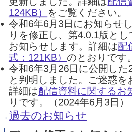
更新しました。詳細は
配信
124KB）
をご覧ください。（2
令和6年6月3日にお知らせし
りを修正し、第4.0.1版
お知らせします。詳細は
配
式：121KB）
のとおりです。
令和6年3月26日に公開した
と判明しました。ご迷惑を
詳細は
配信資料に関するお知
りです。（2024年6月3日）
過去のお知らせ