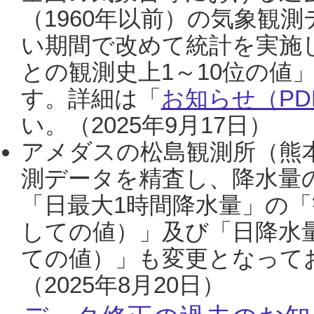
（1960年以前）の気象観
い期間で改めて統計を実施
との観測史上1～10位の値
す。詳細は「
お知らせ（PDF
い。（2025年9月17日）
アメダスの松島観測所（熊本
測データを精査し、降水量
「日最大1時間降水量」の「
しての値）」及び「日降水
ての値）」も変更となって
（2025年8月20日）