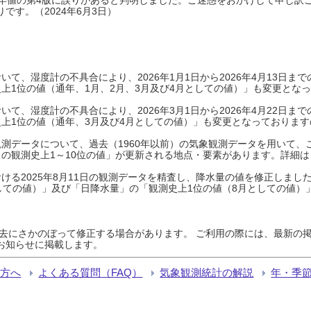
です。（2024年6月3日）
て、湿度計の不具合により、2026年1月1日から2026年4月13日
上1位の値（通年、1月、2月、3月及び4月としての値）」も変更とな
て、湿度計の不具合により、2026年3月1日から2026年4月22日
上1位の値（通年、3月及び4月としての値）」も変更となっておりますので
測データについて、過去（1960年以前）の気象観測データを用いて、
の観測史上1～10位の値」が更新される地点・要素があります。詳細は
ける2025年8月11日の観測データを精査し、降水量の値を修正しまし
しての値）」及び「日降水量」の「観測史上1位の値（8月としての値）
過去にさかのぼって修正する場合があります。 ご利用の際には、最新の掲
お知らせに掲載します。
る方へ
よくある質問（FAQ）
気象観測統計の解説
年・季