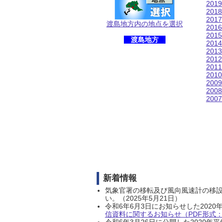
201
201
201
渡島地方内の地点を選択
201
201
渡島地方
201
201
201
201
201
200
200
200
新着情報
気象官署の移転及び風向風速計の移
い。（2025年5月21日）
令和6年6月3日にお知らせした202
信資料に関するお知らせ（PDF形式：1
令和6年3月26日に公開した202