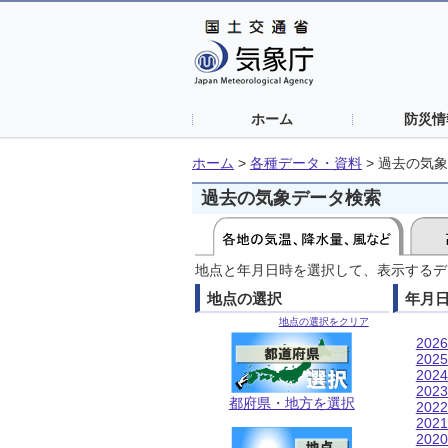
ホーム
防災情
ホーム
>
各種データ・資料
>
過去の気象
過去の気象データ検索
地点と年月日時を選択して、表示するデ
地点の選択
年月
地点の選択をクリア
202
202
202
202
都府県・地方を選択
202
202
202