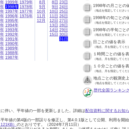
9年
1999年
1979年
8月
8日
23日
1998年の月ごとの
8年
1998年
1978年
9月
9日
24日
7年
1997年
1977年
10月
10日
25日
（地点を指定してください
6年
1996年
1976年
11月
11日
26日
1998年の旬ごとの
5年
1995年
12月
12日
27日
（地点を指定してください
4年
1994年
13日
28日
3年
1993年
14日
29日
1998年の半旬ごと
2年
1992年
15日
30日
（地点を指定してください
1年
1991年
31日
日ごとの値を表示
0年
1990年
（地点、月を指定してくだ
9年
1989年
8年
1988年
１時間ごとの値を
7年
1987年
（地点、月を指定してくだ
１０分ごとの値を
（地点、月を指定してくだ
地点ごとの観測史上
（地点を指定してください
歴代全国ランキン
設に伴い、平年値の一部を更新しました。詳細は
配信資料に関するお知らせ
0年平年値の第4版の一部誤りを修正し、第4.0.1版として公開、利用を
21KB）
のとおりです。（2024年7月11日）
0年平年値の第4版に誤りがあると判明しました。ご迷惑をおかけして申し訳