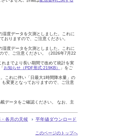
までの湿度データを欠測としました。これに
っておりますので、ご注意ください。
までの湿度データを欠測としました。これに
、ご注意ください。（2026年7月22
これまでより長い期間で改めて統計を実
「
お知らせ（PDF形式:219KB）
」をご
た。これに伴い「日最大1時間降水量」の
」も変更となっておりますので、ご注意
載データをご確認ください。 なお、主
節・各月の天候
平年値ダウンロード
このページのトップへ