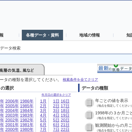
報
各種データ・資料
地域の情報
知
データ検索
ータの種類を選択してください。
検索条件を全てクリア
日の選択
データの種類
年月日の選択をクリア
年ごとの値を表示
6年
2006年
1986年
1月
1日
16日
5年
2005年
1985年
2月
2日
17日
（地点を指定してください
4年
2004年
1984年
3月
3日
18日
1998年の３か月ご
3年
2003年
1983年
4月
4日
19日
（地点を指定してください
2年
2002年
1982年
5月
5日
20日
1年
2001年
1981年
6月
6日
21日
観測開始からの月
0年
2000年
1980年
7月
7日
22日
（地点を指定してください