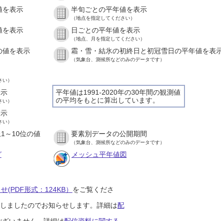
値を表示
半旬ごとの平年値を表示
）
（地点を指定してください）
値を表示
日ごとの平年値を表示
）
（地点、月を指定してください）
の値を表示
霜・雪・結氷の初終日と初冠雪日の平年値を表
）
（気象台、測候所などのみのデータです）
さい）
表示
平年値は1991-2020年の30年間の観測値
の平均をもとに算出しています。
さい）
表示
さい）
1～10位の値
要素別データの公開期間
）
（気象台、測候所などのみのデータです）
グ
メッシュ平年値図
(PDF形式：124KB）
をご覧くださ
開始しましたのでお知らせします。詳細は
配
ございません。詳細は
配信資料に関する