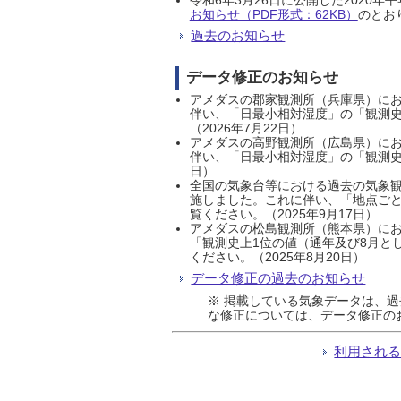
お知らせ（PDF形式：62KB）
のとおり
過去のお知らせ
データ修正のお知らせ
アメダスの郡家観測所（兵庫県）におい
伴い、「日最小相対湿度」の「観測史
（2026年7月22日）
アメダスの高野観測所（広島県）におい
伴い、「日最小相対湿度」の「観測史
日）
全国の気象台等における過去の気象観
施しました。これに伴い、「地点ごと
覧ください。（2025年9月17日）
アメダスの松島観測所（熊本県）にお
「観測史上1位の値（通年及び8月と
ください。（2025年8月20日）
データ修正の過去のお知らせ
※ 掲載している気象データは、
な修正については、データ修正の
利用され