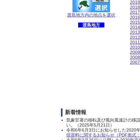
201
201
201
渡島地方内の地点を選択
201
201
渡島地方
201
201
201
201
201
200
200
200
新着情報
気象官署の移転及び風向風速計の移
い。（2025年5月21日）
令和6年6月3日にお知らせした202
信資料に関するお知らせ（PDF形式：1
令和6年3月26日に公開した202