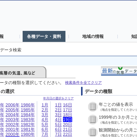
報
各種データ・資料
地域の情報
知
データ検索
ータの種類を選択してください。
検索条件を全てクリア
日の選択
データの種類
年月日の選択をクリア
年ごとの値を表示
6年
2006年
1986年
1月
1日
16日
5年
2005年
1985年
2月
2日
17日
（地点を指定してください
4年
2004年
1984年
3月
3日
18日
1999年の３か月ご
3年
2003年
1983年
4月
4日
19日
（地点を指定してください
2年
2002年
1982年
5月
5日
20日
1年
2001年
1981年
6月
6日
21日
観測開始からの月
0年
2000年
1980年
7月
7日
22日
（地点を指定してください