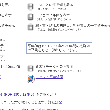
値を表示
半旬ごとの平年値を表示
）
（地点を指定してください）
値を表示
日ごとの平年値を表示
）
（地点、月を指定してください）
の値を表示
霜・雪・結氷の初終日と初冠雪日の平年値を表
）
（気象台、測候所などのみのデータです）
さい）
表示
平年値は1991-2020年の30年間の観測値
の平均をもとに算出しています。
さい）
表示
さい）
1～10位の値
要素別データの公開期間
）
（気象台、測候所などのみのデータです）
グ
メッシュ平年値図
(PDF形式：124KB）
をご覧くださ
開始しましたのでお知らせします。詳細は
配
ございません。詳細は
配信資料に関する