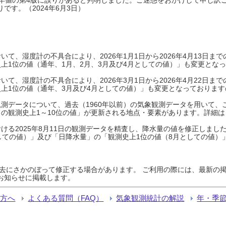
です。（2024年6月3日）
て、湿度計の不具合により、2026年1月1日から2026年4月13日
上1位の値（通年、1月、2月、3月及び4月としての値）」も変更とな
て、湿度計の不具合により、2026年3月1日から2026年4月22日
上1位の値（通年、3月及び4月としての値）」も変更となっておりますので
測データについて、過去（1960年以前）の気象観測データを用いて、
の観測史上1～10位の値」が更新される地点・要素があります。詳細は
ける2025年8月11日の観測データを精査し、降水量の値を修正しまし
しての値）」及び「日降水量」の「観測史上1位の値（8月としての値）
過去にさかのぼって修正する場合があります。 ご利用の際には、最新の掲
お知らせに掲載します。
る方へ
よくある質問（FAQ）
気象観測統計の解説
年・季