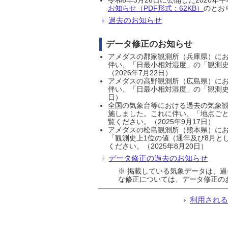
お知らせ（PDF形式：62KB）
のとおり
過去のお知らせ
データ修正のお知らせ
アメダスの郡家観測所（兵庫県）におい
伴い、「日最小相対湿度」の「観測史
（2026年7月22日）
アメダスの高野観測所（広島県）におい
伴い、「日最小相対湿度」の「観測史
日）
全国の気象台等における過去の気象観
施しました。これに伴い、「地点ごと
覧ください。（2025年9月17日）
アメダスの松島観測所（熊本県）にお
「観測史上1位の値（通年及び8月と
ください。（2025年8月20日）
データ修正の過去のお知らせ
※ 掲載している気象データは、
な修正については、データ修正の
利用され