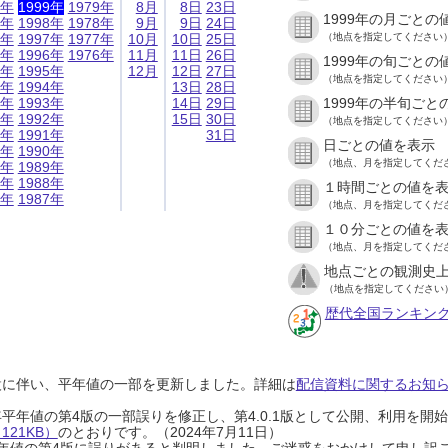
9年
1999年
1979年
8月
8日
23日
1999年の月ごとの
8年
1998年
1978年
9月
9日
24日
7年
1997年
1977年
10月
10日
25日
（地点を指定してください
6年
1996年
1976年
11月
11日
26日
1999年の旬ごとの
5年
1995年
12月
12日
27日
（地点を指定してください
4年
1994年
13日
28日
3年
1993年
14日
29日
1999年の半旬ごと
2年
1992年
15日
30日
（地点を指定してください
1年
1991年
31日
日ごとの値を表示
0年
1990年
（地点、月を指定してくだ
9年
1989年
8年
1988年
１時間ごとの値を
7年
1987年
（地点、月を指定してくだ
１０分ごとの値を
（地点、月を指定してくだ
地点ごとの観測史上
（地点を指定してください
歴代全国ランキン
設に伴い、平年値の一部を更新しました。詳細は
配信資料に関するお知らせ
0年平年値の第4版の一部誤りを修正し、第4.0.1版として公開、利用を
21KB）
のとおりです。（2024年7月11日）
0年平年値の第4版に誤りがあると判明しました。ご迷惑をおかけして申し訳