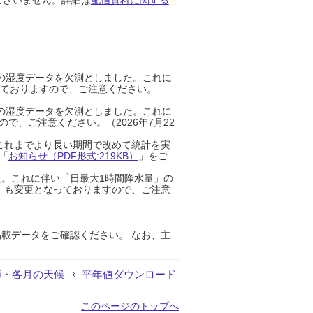
までの湿度データを欠測としました。これに
っておりますので、ご注意ください。
までの湿度データを欠測としました。これに
、ご注意ください。（2026年7月22
これまでより長い期間で改めて統計を実
「
お知らせ（PDF形式:219KB）
」をご
た。これに伴い「日最大1時間降水量」の
」も変更となっておりますので、ご注意
載データをご確認ください。 なお、主
節・各月の天候
平年値ダウンロード
このページのトップへ