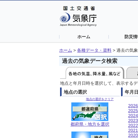
ホーム
防災情
ホーム
>
各種データ・資料
>
過去の気象
過去の気象データ検索
地点と年月日時を選択して、表示するデ
地点の選択
年月
地点の選択をクリア
202
202
202
202
都府県・地方を選択
202
202
202