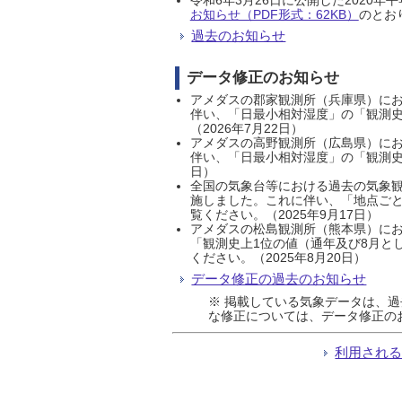
お知らせ（PDF形式：62KB）
のとおり
過去のお知らせ
データ修正のお知らせ
アメダスの郡家観測所（兵庫県）におい
伴い、「日最小相対湿度」の「観測史
（2026年7月22日）
アメダスの高野観測所（広島県）におい
伴い、「日最小相対湿度」の「観測史
日）
全国の気象台等における過去の気象観
施しました。これに伴い、「地点ごと
覧ください。（2025年9月17日）
アメダスの松島観測所（熊本県）にお
「観測史上1位の値（通年及び8月と
ください。（2025年8月20日）
データ修正の過去のお知らせ
※ 掲載している気象データは、
な修正については、データ修正の
利用され