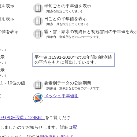
値を表示
半旬ごとの平年値を表示
）
（地点を指定してください）
値を表示
日ごとの平年値を表示
）
（地点、月を指定してください）
の値を表示
霜・雪・結氷の初終日と初冠雪日の平年値を表
）
（気象台、測候所などのみのデータです）
さい）
表示
平年値は1991-2020年の30年間の観測値
の平均をもとに算出しています。
さい）
表示
さい）
1～10位の値
要素別データの公開期間
）
（気象台、測候所などのみのデータです）
グ
メッシュ平年値図
(PDF形式：124KB）
をご覧くださ
開始しましたのでお知らせします。詳細は
配
ございません。詳細は
配信資料に関する