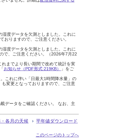
までの湿度データを欠測としました。これに
っておりますので、ご注意ください。
までの湿度データを欠測としました。これに
、ご注意ください。（2026年7月22
これまでより長い期間で改めて統計を実
「
お知らせ（PDF形式:219KB）
」をご
た。これに伴い「日最大1時間降水量」の
」も変更となっておりますので、ご注意
載データをご確認ください。 なお、主
節・各月の天候
平年値ダウンロード
このページのトップへ