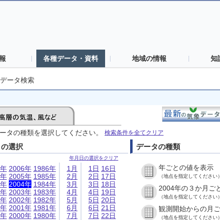
報
各種データ・資料
地域の情報
知
データ検索
ータの種類を選択してください。
検索条件を全てクリア
日の選択
データの種類
年月日の選択をクリア
年ごとの値を表示
6年
2006年
1986年
1月
1日
16日
5年
2005年
1985年
2月
2日
17日
（地点を指定してください
4年
2004年
1984年
3月
3日
18日
2004年の３か月ご
3年
2003年
1983年
4月
4日
19日
（地点を指定してください
2年
2002年
1982年
5月
5日
20日
1年
2001年
1981年
6月
6日
21日
観測開始からの月
0年
2000年
1980年
7月
7日
22日
（地点を指定してください