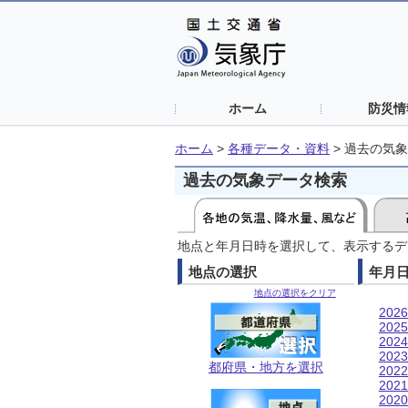
ホーム
防災情
ホーム
>
各種データ・資料
>
過去の気象
過去の気象データ検索
地点と年月日時を選択して、表示するデ
地点の選択
年月
地点の選択をクリア
202
202
202
202
都府県・地方を選択
202
202
202