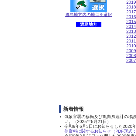
201
201
201
渡島地方内の地点を選択
201
201
渡島地方
201
201
201
201
201
200
200
200
新着情報
気象官署の移転及び風向風速計の移
い。（2025年5月21日）
令和6年6月3日にお知らせした202
信資料に関するお知らせ（PDF形式：1
令和6年3月26日に公開した202