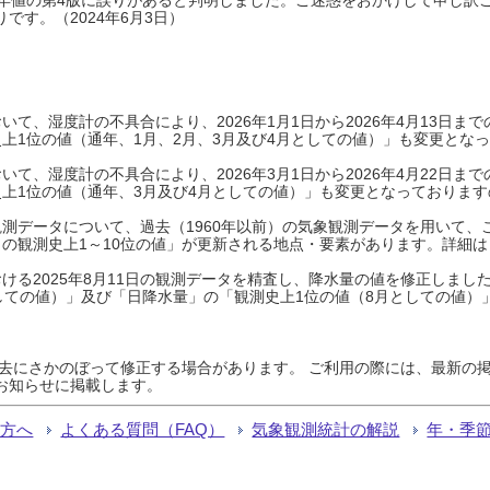
です。（2024年6月3日）
て、湿度計の不具合により、2026年1月1日から2026年4月13日
上1位の値（通年、1月、2月、3月及び4月としての値）」も変更とな
て、湿度計の不具合により、2026年3月1日から2026年4月22日
上1位の値（通年、3月及び4月としての値）」も変更となっておりますので
測データについて、過去（1960年以前）の気象観測データを用いて、
の観測史上1～10位の値」が更新される地点・要素があります。詳細は
ける2025年8月11日の観測データを精査し、降水量の値を修正しまし
しての値）」及び「日降水量」の「観測史上1位の値（8月としての値）
過去にさかのぼって修正する場合があります。 ご利用の際には、最新の掲
お知らせに掲載します。
る方へ
よくある質問（FAQ）
気象観測統計の解説
年・季