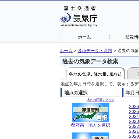
ホーム
防災情
ホーム
>
各種データ・資料
>
過去の気象
過去の気象データ検索
地点と年月日時を選択して、表示するデ
地点の選択
年月
地点の選択をクリア
202
202
202
202
都府県・地方を選択
202
202
202