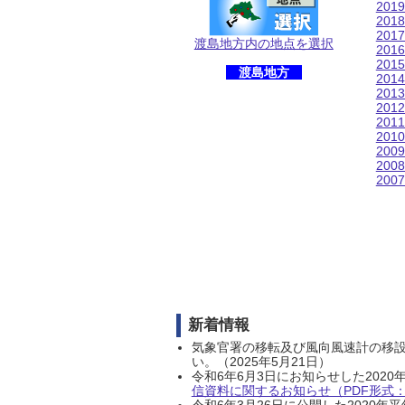
201
201
201
渡島地方内の地点を選択
201
201
渡島地方
201
201
201
201
201
200
200
200
新着情報
気象官署の移転及び風向風速計の移
い。（2025年5月21日）
令和6年6月3日にお知らせした202
信資料に関するお知らせ（PDF形式：1
令和6年3月26日に公開した202