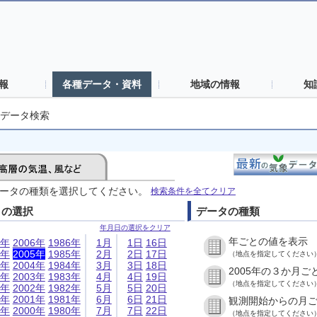
報
各種データ・資料
地域の情報
知
データ検索
ータの種類を選択してください。
検索条件を全てクリア
日の選択
データの種類
年月日の選択をクリア
年ごとの値を表示
6年
2006年
1986年
1月
1日
16日
5年
2005年
1985年
2月
2日
17日
（地点を指定してください
4年
2004年
1984年
3月
3日
18日
2005年の３か月ご
3年
2003年
1983年
4月
4日
19日
（地点を指定してください
2年
2002年
1982年
5月
5日
20日
1年
2001年
1981年
6月
6日
21日
観測開始からの月
0年
2000年
1980年
7月
7日
22日
（地点を指定してください