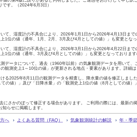
です。（2024年6月3日）
て、湿度計の不具合により、2026年1月1日から2026年4月13日
上1位の値（通年、1月、2月、3月及び4月としての値）」も変更とな
て、湿度計の不具合により、2026年3月1日から2026年4月22日
上1位の値（通年、3月及び4月としての値）」も変更となっておりますので
測データについて、過去（1960年以前）の気象観測データを用いて、
の観測史上1～10位の値」が更新される地点・要素があります。詳細は
ける2025年8月11日の観測データを精査し、降水量の値を修正しまし
しての値）」及び「日降水量」の「観測史上1位の値（8月としての値）
過去にさかのぼって修正する場合があります。 ご利用の際には、最新の掲
お知らせに掲載します。
る方へ
よくある質問（FAQ）
気象観測統計の解説
年・季