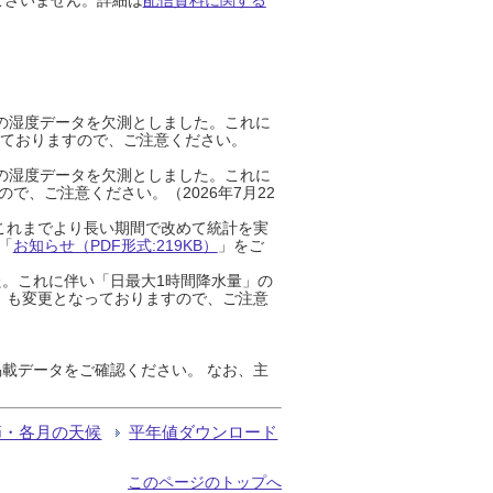
までの湿度データを欠測としました。これに
っておりますので、ご注意ください。
までの湿度データを欠測としました。これに
、ご注意ください。（2026年7月22
これまでより長い期間で改めて統計を実
「
お知らせ（PDF形式:219KB）
」をご
た。これに伴い「日最大1時間降水量」の
」も変更となっておりますので、ご注意
載データをご確認ください。 なお、主
節・各月の天候
平年値ダウンロード
このページのトップへ