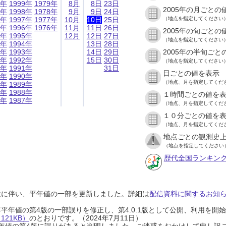
9年
1999年
1979年
8月
8日
23日
2005年の月ごとの
8年
1998年
1978年
9月
9日
24日
7年
1997年
1977年
10月
10日
25日
（地点を指定してください
6年
1996年
1976年
11月
11日
26日
2005年の旬ごとの
5年
1995年
12月
12日
27日
（地点を指定してください
4年
1994年
13日
28日
3年
1993年
14日
29日
2005年の半旬ごと
2年
1992年
15日
30日
（地点を指定してください
1年
1991年
31日
日ごとの値を表示
0年
1990年
（地点、月を指定してくだ
9年
1989年
8年
1988年
１時間ごとの値を
7年
1987年
（地点、月を指定してくだ
１０分ごとの値を
（地点、月を指定してくだ
地点ごとの観測史上
（地点を指定してください
歴代全国ランキン
設に伴い、平年値の一部を更新しました。詳細は
配信資料に関するお知らせ
0年平年値の第4版の一部誤りを修正し、第4.0.1版として公開、利用を
21KB）
のとおりです。（2024年7月11日）
0年平年値の第4版に誤りがあると判明しました。ご迷惑をおかけして申し訳