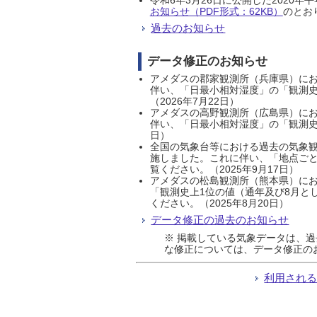
お知らせ（PDF形式：62KB）
のとおり
過去のお知らせ
データ修正のお知らせ
アメダスの郡家観測所（兵庫県）におい
伴い、「日最小相対湿度」の「観測史
（2026年7月22日）
アメダスの高野観測所（広島県）におい
伴い、「日最小相対湿度」の「観測史
日）
全国の気象台等における過去の気象観
施しました。これに伴い、「地点ごと
覧ください。（2025年9月17日）
アメダスの松島観測所（熊本県）にお
「観測史上1位の値（通年及び8月と
ください。（2025年8月20日）
データ修正の過去のお知らせ
※ 掲載している気象データは、
な修正については、データ修正の
利用され