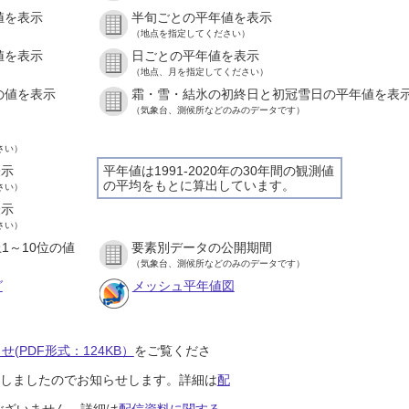
値を表示
半旬ごとの平年値を表示
）
（地点を指定してください）
値を表示
日ごとの平年値を表示
）
（地点、月を指定してください）
の値を表示
霜・雪・結氷の初終日と初冠雪日の平年値を表
）
（気象台、測候所などのみのデータです）
さい）
表示
平年値は1991-2020年の30年間の観測値
の平均をもとに算出しています。
さい）
表示
さい）
1～10位の値
要素別データの公開期間
）
（気象台、測候所などのみのデータです）
グ
メッシュ平年値図
(PDF形式：124KB）
をご覧くださ
開始しましたのでお知らせします。詳細は
配
ございません。詳細は
配信資料に関する