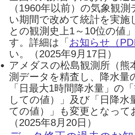
（1960年以前）の気象観
い期間で改めて統計を実施
との観測史上1～10位の値
す。詳細は「
お知らせ（PDF
い。（2025年9月17日）
アメダスの松島観測所（熊本
測データを精査し、降水量
「日最大1時間降水量」の「
しての値）」及び「日降水
ての値）」も変更となって
（2025年8月20日）