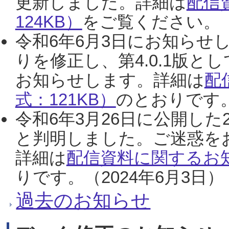
更新しました。詳細は
配信
124KB）
をご覧ください。（2
令和6年6月3日にお知らせし
りを修正し、第4.0.1版
お知らせします。詳細は
配
式：121KB）
のとおりです。
令和6年3月26日に公開した
と判明しました。ご迷惑を
詳細は
配信資料に関するお知
りです。（2024年6月3日）
過去のお知らせ